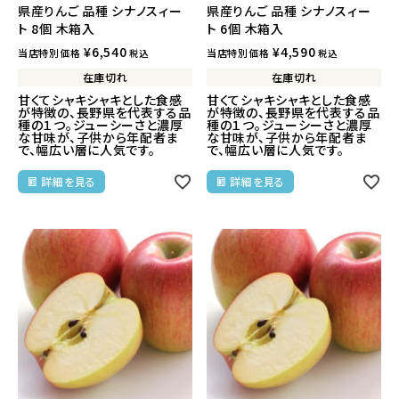
県産りんご 品種 シナノスィー
県産りんご 品種 シナノスィー
ト 8個 木箱入
ト 6個 木箱入
¥
6,540
¥
4,590
当店特別価格
当店特別価格
税込
税込
在庫切れ
在庫切れ
甘くてシャキシャキとした食感
甘くてシャキシャキとした食感
が特徴の、長野県を代表する品
が特徴の、長野県を代表する品
種の１つ。ジューシーさと濃厚
種の１つ。ジューシーさと濃厚
な甘味が、子供から年配者ま
な甘味が、子供から年配者ま
で、幅広い層に人気です。
で、幅広い層に人気です。
詳細を見る
詳細を見る