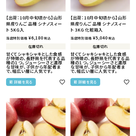
【出荷：10月中旬頃から】山形
【出荷：10月中旬頃から】山形
県産りんご 品種 シナノスィー
県産りんご 品種 シナノスィー
ト 5KG入
ト 3KG 化粧箱入
¥
6,180
¥
5,040
当店特別価格
当店特別価格
税込
税込
在庫切れ
在庫切れ
甘くてシャキシャキとした食感
甘くてシャキシャキとした食感
が特徴の、長野県を代表する品
が特徴の、長野県を代表する品
種の１つ。ジューシーさと濃厚
種の１つ。ジューシーさと濃厚
な甘味が、子供から年配者ま
な甘味が、子供から年配者ま
で、幅広い層に人気です。
で、幅広い層に人気です。
詳細を見る
詳細を見る