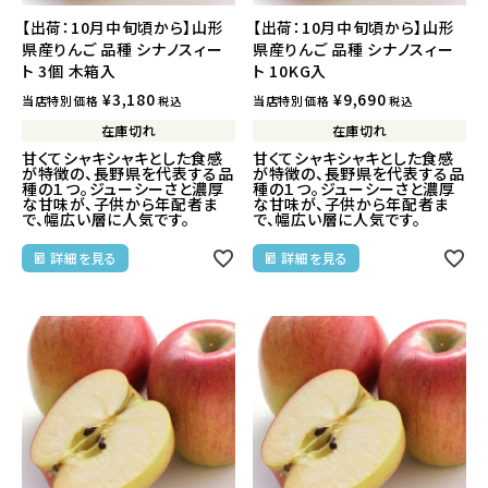
【出荷：10月中旬頃から】山形
【出荷：10月中旬頃から】山形
県産りんご 品種 シナノスィー
県産りんご 品種 シナノスィー
ト 3個 木箱入
ト 10KG入
¥
3,180
¥
9,690
当店特別価格
当店特別価格
税込
税込
在庫切れ
在庫切れ
甘くてシャキシャキとした食感
甘くてシャキシャキとした食感
が特徴の、長野県を代表する品
が特徴の、長野県を代表する品
種の１つ。ジューシーさと濃厚
種の１つ。ジューシーさと濃厚
な甘味が、子供から年配者ま
な甘味が、子供から年配者ま
で、幅広い層に人気です。
で、幅広い層に人気です。
詳細を見る
詳細を見る