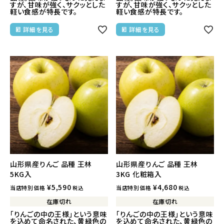
すが、甘味が強く、サクッとした
すが、甘味が強く、サクッとした
軽い食感が特長です。
軽い食感が特長です。
詳細を見る
詳細を見る
山形県産りんご 品種 王林
山形県産りんご 品種 王林
5KG入
3KG 化粧箱入
¥
5,590
¥
4,680
当店特別価格
当店特別価格
税込
税込
在庫切れ
在庫切れ
「りんごの中の王様」という意味
「りんごの中の王様」という意味
を込めて命名された、黄緑色の
を込めて命名された、黄緑色の