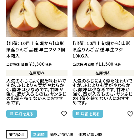
【出荷：10月上旬頃から】山形
【出荷：10月上旬頃から】山形
県産りんご 品種 早生フジ 3個
県産りんご 品種 早生フジ
木箱入
10KG入
¥
3,380
¥
11,580
当店特別価格
当店特別価格
税込
税込
在庫切れ
在庫切れ
人気のふじによく似た味わいで
人気のふじによく似た味わいで
すが、ふじよりも実がやわらか
すが、ふじよりも実がやわらか
く、酸味は少なめです。甘味が
く、酸味は少なめです。甘味が
強く、蜜が入るものも。サンふじ
強く、蜜が入るものも。サンふじ
の出荷を待てない人におすす
の出荷を待てない人におすす
めです。
めです。
詳細を見る
詳細を見る
並び替え
新着順
価格が安い順
価格が高い順