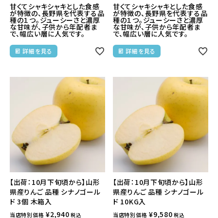
甘くてシャキシャキとした食感
甘くてシャキシャキとした食感
が特徴の、長野県を代表する品
が特徴の、長野県を代表する品
種の１つ。ジューシーさと濃厚
種の１つ。ジューシーさと濃厚
な甘味が、子供から年配者ま
な甘味が、子供から年配者ま
で、幅広い層に人気です。
で、幅広い層に人気です。
詳細を見る
詳細を見る
【出荷：10月下旬頃から】山形
【出荷：10月下旬頃から】山形
県産りんご 品種 シナノゴール
県産りんご 品種 シナノゴール
ド 3個 木箱入
ド 10KG入
¥
2,940
¥
9,580
当店特別価格
当店特別価格
税込
税込