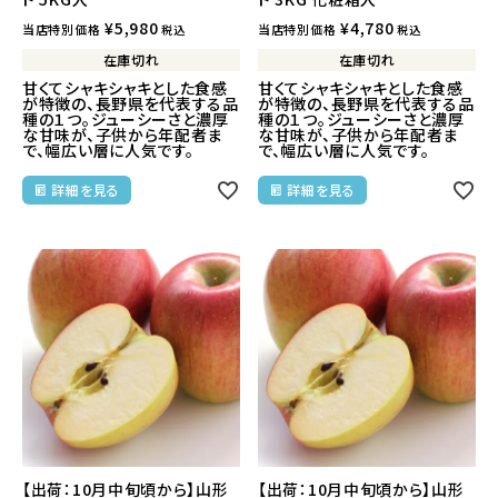
¥
5,980
¥
4,780
当店特別価格
当店特別価格
税込
税込
在庫切れ
在庫切れ
甘くてシャキシャキとした食感
甘くてシャキシャキとした食感
が特徴の、長野県を代表する品
が特徴の、長野県を代表する品
種の１つ。ジューシーさと濃厚
種の１つ。ジューシーさと濃厚
な甘味が、子供から年配者ま
な甘味が、子供から年配者ま
で、幅広い層に人気です。
で、幅広い層に人気です。
詳細を見る
詳細を見る
【出荷：10月中旬頃から】山形
【出荷：10月中旬頃から】山形