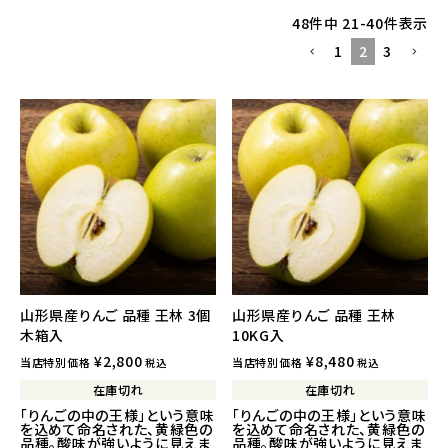
48
件中
21
-
40
件表示
1
2
3
山形県産りんご 品種 王林 3個
山形県産りんご 品種 王林
木箱入
10KG入
¥
2,800
¥
8,480
当店特別価格
当店特別価格
税込
税込
在庫切れ
在庫切れ
「りんごの中の王様」という意味
「りんごの中の王様」という意味
を込めて命名された、黄緑色の
を込めて命名された、黄緑色の
品種。酸味が強いように見えま
品種。酸味が強いように見えま