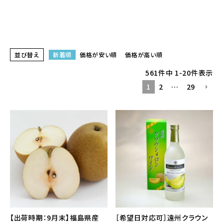
並び替え
新着順
価格が安い順
価格が高い順
561
件中
1
-
20
件表示
1
2
…
29
【出荷時期：9月末】福島県産
［希望日対応可］遠州クラウン