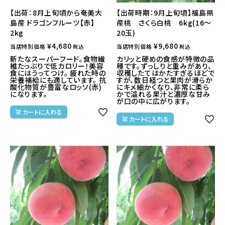
【出荷：8月上旬頃から奄美大
【出荷時期：9月上旬頃】福島県
島産 ドラゴンフルーツ【赤】
産桃 さくら白桃 6kg(16～
2kg
20玉)
¥
4,680
¥
9,680
当店特別価格
当店特別価格
税込
税込
新たなスーパーフード。食物繊
カリッと硬めの食感が特徴の品
維たっぷりで低カロリー！美容
種です。ずっしりと重みがあり、
食にはうってつけ。 疲れた時の
収穫したてはかたすぎるほどで
栄養補給にも適しています。 抗
すが、数日経つと果肉が滑らか
酸化物質が豊富なロッソ(赤)
にキメ細かくなり、非常に柔ら
になります。
かで溢れる果汁と濃厚な甘み
が口の中に広がります。
カートに入れる
カートに入れる