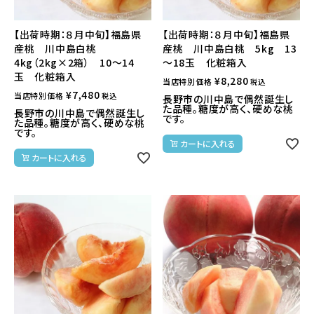
【出荷時期：８月中旬】福島県
【出荷時期：８月中旬】福島県
産桃 川中島白桃
産桃 川中島白桃 5kg 13
4kg（2kg×2箱） 10～14
～18玉 化粧箱入
玉 化粧箱入
¥
8,280
当店特別価格
税込
¥
7,480
当店特別価格
税込
長野市の川中島で偶然誕生し
た品種。糖度が高く、硬めな桃
長野市の川中島で偶然誕生し
です。
た品種。糖度が高く、硬めな桃
です。
カートに入れる
カートに入れる