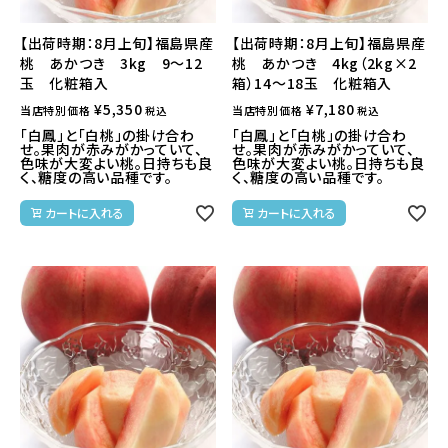
【出荷時期：8月上旬】福島県産
【出荷時期：8月上旬】福島県産
桃 あかつき 3kg 9～12
桃 あかつき 4kg（2kg×2
玉 化粧箱入
箱）14～18玉 化粧箱入
¥
5,350
¥
7,180
当店特別価格
当店特別価格
税込
税込
「白鳳」と「白桃」の掛け合わ
「白鳳」と「白桃」の掛け合わ
せ。果肉が赤みがかっていて、
せ。果肉が赤みがかっていて、
色味が大変よい桃。日持ちも良
色味が大変よい桃。日持ちも良
く、糖度の高い品種です。
く、糖度の高い品種です。
カートに入れる
カートに入れる