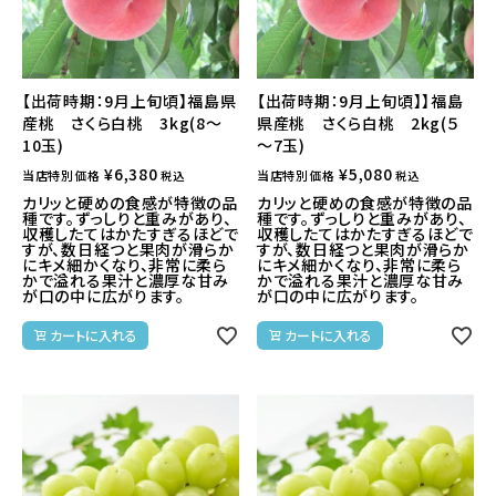
【出荷時期：9月上旬頃】福島県
【出荷時期：9月上旬頃】】福島
産桃 さくら白桃 3kg(8～
県産桃 さくら白桃 2kg(５
10玉)
～7玉)
¥
6,380
¥
5,080
当店特別価格
当店特別価格
税込
税込
カリッと硬めの食感が特徴の品
カリッと硬めの食感が特徴の品
種です。ずっしりと重みがあり、
種です。ずっしりと重みがあり、
収穫したてはかたすぎるほどで
収穫したてはかたすぎるほどで
すが、数日経つと果肉が滑らか
すが、数日経つと果肉が滑らか
にキメ細かくなり、非常に柔ら
にキメ細かくなり、非常に柔ら
かで溢れる果汁と濃厚な甘み
かで溢れる果汁と濃厚な甘み
が口の中に広がります。
が口の中に広がります。
カートに入れる
カートに入れる