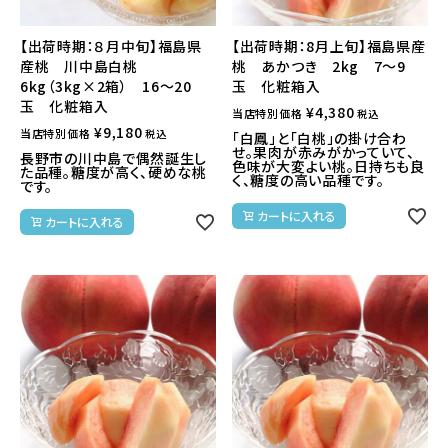
【出荷時期：８月中旬】福島県
【出荷時期：8月上旬】福島県産
産桃 川中島白桃
桃 あかつき 2kg 7～9
6kg（3kg×2箱） 16～20
玉 化粧箱入
玉 化粧箱入
¥
4,380
当店特別価格
税込
¥
9,180
当店特別価格
税込
「白鳳」と「白桃」の掛け合わ
せ。果肉が赤みがかっていて、
長野市の川中島で偶然誕生し
色味が大変よい桃。日持ちも良
た品種。糖度が高く、硬めな桃
く、糖度の高い品種です。
です。
カートに入れる
カートに入れる