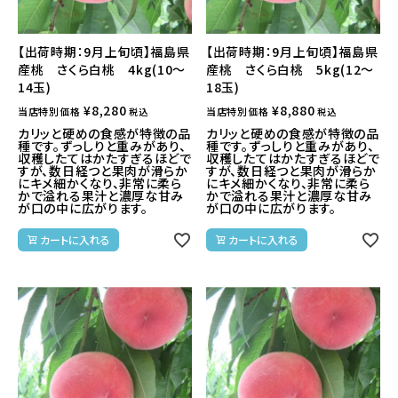
【出荷時期：9月上旬頃】福島県
【出荷時期：9月上旬頃】福島県
産桃 さくら白桃 4kg(10～
産桃 さくら白桃 5kg(12～
14玉)
18玉)
¥
8,280
¥
8,880
当店特別価格
当店特別価格
税込
税込
カリッと硬めの食感が特徴の品
カリッと硬めの食感が特徴の品
種です。ずっしりと重みがあり、
種です。ずっしりと重みがあり、
収穫したてはかたすぎるほどで
収穫したてはかたすぎるほどで
すが、数日経つと果肉が滑らか
すが、数日経つと果肉が滑らか
にキメ細かくなり、非常に柔ら
にキメ細かくなり、非常に柔ら
かで溢れる果汁と濃厚な甘み
かで溢れる果汁と濃厚な甘み
が口の中に広がります。
が口の中に広がります。
カートに入れる
カートに入れる