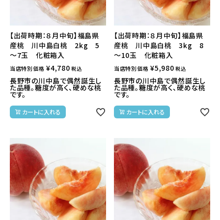
【出荷時期：８月中旬】福島県
【出荷時期：８月中旬】福島県
産桃 川中島白桃 2kg 5
産桃 川中島白桃 3kg 8
～7玉 化粧箱入
～10玉 化粧箱入
¥
4,780
¥
5,980
当店特別価格
当店特別価格
税込
税込
長野市の川中島で偶然誕生し
長野市の川中島で偶然誕生し
た品種。糖度が高く、硬めな桃
た品種。糖度が高く、硬めな桃
です。
です。
カートに入れる
カートに入れる