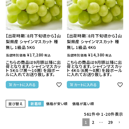
【出荷時期：8月下旬頃から】山
【出荷時期：8月下旬頃から】山
梨県産 シャインマスカット 種
梨県産 シャインマスカット 種
無し 1級品 5KG
無し 1級品 4KG
¥
17,280
¥
14,380
当店特別価格
当店特別価格
税込
税込
こちらの商品は9月頭以降に出
こちらの商品は9月頭以降に出
荷となります。シャインマスカッ
荷となります。シャインマスカッ
ト 5KG（7房～10房）を段ボー
ト 4KG（6房～8房）を段ボール
ルに入れてお送り致します。
に入れてお送り致します。
カートに入れる
カートに入れる
並び替え
新着順
価格が安い順
価格が高い順
561
件中
1
-
20
件表示
1
2
…
29