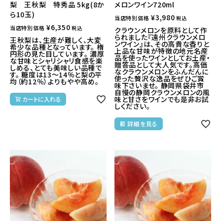
梨 王秋梨 特秀品 5kg(8か
メロンワイン720ml
ら10玉)
¥
3,980
当店特別価格
税込
¥
6,350
当店特別価格
税込
クラウンメロンを原料として作
られました『遠州クラウンメロ
王秋梨は、生産が難しく、大変
ンワイン』は、その高貴な香りと
希少な品種となっています。 楕
上品な甘味が特徴の地元名産
円形の見た目しています。 濃厚
品を使ったワインとしてお土産・
な甘味とシャリシャリ食感を楽
贈答品として大人気です。高価
しめる、とても美味しい品種で
なクラウンメロンをふんだんに
す。 糖度は13〜14％と梨の平
使った贅沢な逸品をぜひご賞
均（約12％）よりもやや高め。
味下さいませ。 静岡県袋井市
自慢の静岡クラウンメロンの風
味と甘さをワインでも是非お試
カートに入れる
しください。
詳細を見る