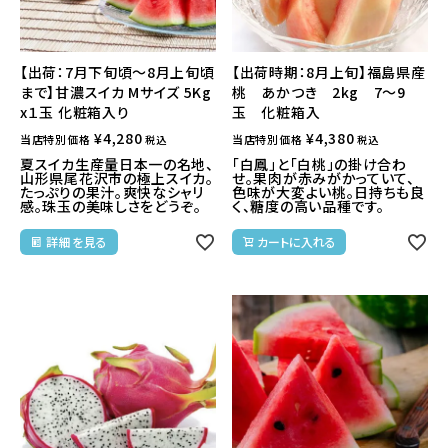
【出荷：7月下旬頃～8月上旬頃
【出荷時期：8月上旬】福島県産
まで】甘濃スイカ Mサイズ 5Kg
桃 あかつき 2kg 7～9
x１玉 化粧箱入り
玉 化粧箱入
¥
4,280
¥
4,380
当店特別価格
当店特別価格
税込
税込
夏スイカ生産量日本一の名地、
「白鳳」と「白桃」の掛け合わ
山形県尾花沢市の極上スイカ。
せ。果肉が赤みがかっていて、
たっぷりの果汁。爽快なシャリ
色味が大変よい桃。日持ちも良
感。珠玉の美味しさをどうぞ。
く、糖度の高い品種です。
詳細を見る
カートに入れる