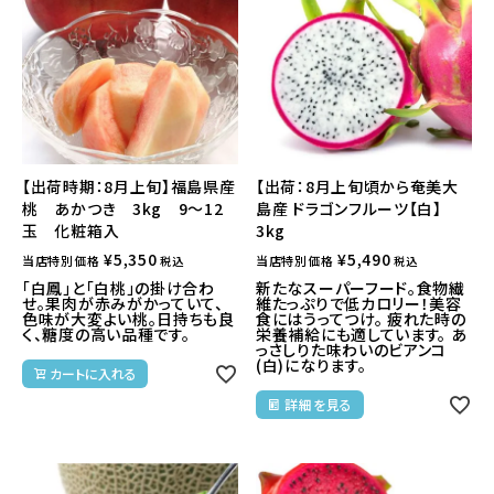
【出荷時期：8月上旬】福島県産
【出荷：8月上旬頃から奄美大
桃 あかつき 3kg 9～12
島産 ドラゴンフルーツ【白】
玉 化粧箱入
3kg
¥
5,350
¥
5,490
当店特別価格
当店特別価格
税込
税込
「白鳳」と「白桃」の掛け合わ
新たなスーパーフード。食物繊
せ。果肉が赤みがかっていて、
維たっぷりで低カロリー！美容
色味が大変よい桃。日持ちも良
食にはうってつけ。 疲れた時の
く、糖度の高い品種です。
栄養補給にも適しています。 あ
っさしりた味わいのビアンコ
(白)になります。
カートに入れる
詳細を見る