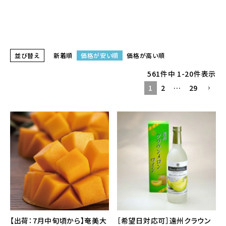
並び替え
新着順
価格が安い順
価格が高い順
561
件中
1
-
20
件表示
1
2
…
29
【出荷：7月中旬頃から】奄美大
［希望日対応可］遠州クラウン