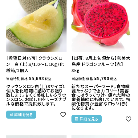
［希望日対応可］クラウンメロ
【出荷：8月上旬頃から】奄美大
ン 白（上）S/1.0～1.1Kg/化
島産 ドラゴンフルーツ【赤】
粧箱/1個入
3kg
¥
5,698
¥
5,790
当店特別価格
当店特別価格
税込
税込
クラウンメロン白(上)Sサイズ1
新たなスーパーフード。食物繊
個入を化粧箱に詰めてお送り
維たっぷりで低カロリー！美容
致します。甘くて美味しいクラウ
食にはうってつけ。 疲れた時の
ンメロン。お試し用をリーズナブ
栄養補給にも適しています。 抗
ルな価格で提供致します。
酸化物質が豊富なロッソ(赤)
になります。
詳細を見る
詳細を見る