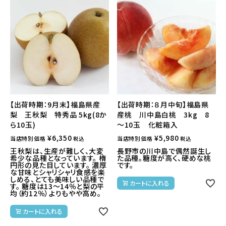
【出荷時期：9月末】福島県産
【出荷時期：８月中旬】福島県
梨 王秋梨 特秀品 5kg(8か
産桃 川中島白桃 3kg 8
ら10玉)
～10玉 化粧箱入
¥
6,350
¥
5,980
当店特別価格
当店特別価格
税込
税込
王秋梨は、生産が難しく、大変
長野市の川中島で偶然誕生し
希少な品種となっています。 楕
た品種。糖度が高く、硬めな桃
円形の見た目しています。 濃厚
です。
な甘味とシャリシャリ食感を楽
しめる、とても美味しい品種で
カートに入れる
す。 糖度は13〜14％と梨の平
均（約12％）よりもやや高め。
カートに入れる