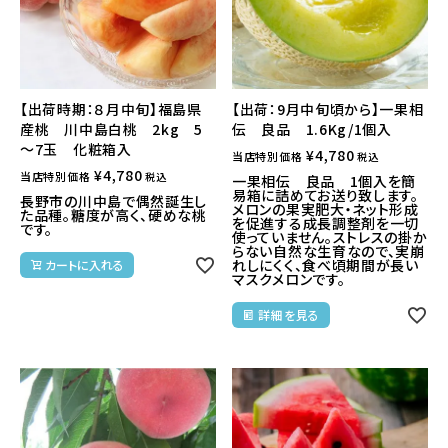
【出荷時期：８月中旬】福島県
【出荷：9月中旬頃から】一果相
産桃 川中島白桃 2kg 5
伝 良品 1.6Kg/1個入
～7玉 化粧箱入
¥
4,780
当店特別価格
税込
¥
4,780
当店特別価格
税込
一果相伝 良品 1個入を簡
易箱に詰めてお送り致します。
長野市の川中島で偶然誕生し
メロンの果実肥大・ネット形成
た品種。糖度が高く、硬めな桃
を促進する成長調整剤を一切
です。
使っていません。ストレスの掛か
らない自然な生育なので、実崩
れしにくく、食べ頃期間が長い
カートに入れる
マスクメロンです。
詳細を見る