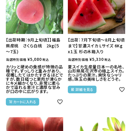
【出荷時期：9月上旬頃】】福島
【出荷：7月下旬頃～8月上旬頃
県産桃 さくら白桃 2kg(５
まで】甘濃スイカ Lサイズ 6Kg
～7玉)
x１玉 杉の木箱入り
¥
5,080
¥
5,330
当店特別価格
当店特別価格
税込
税込
カリッと硬めの食感が特徴の品
夏スイカ生産量日本一の名地、
種です。ずっしりと重みがあり、
山形県尾花沢市の極上スイカ。
収穫したてはかたすぎるほどで
たっぷりの果汁。爽快なシャリ
すが、数日経つと果肉が滑らか
感。珠玉の美味しさをどうぞ。
にキメ細かくなり、非常に柔ら
かで溢れる果汁と濃厚な甘み
詳細を見る
が口の中に広がります。
カートに入れる