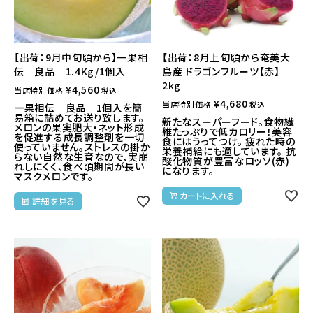
【出荷：9月中旬頃から】一果相
【出荷：8月上旬頃から奄美大
伝 良品 1.4Kg/1個入
島産 ドラゴンフルーツ【赤】
2kg
¥
4,560
当店特別価格
税込
¥
4,680
当店特別価格
税込
一果相伝 良品 1個入を簡
易箱に詰めてお送り致します。
新たなスーパーフード。食物繊
メロンの果実肥大・ネット形成
維たっぷりで低カロリー！美容
を促進する成長調整剤を一切
食にはうってつけ。 疲れた時の
使っていません。ストレスの掛か
栄養補給にも適しています。 抗
らない自然な生育なので、実崩
酸化物質が豊富なロッソ(赤)
れしにくく、食べ頃期間が長い
になります。
マスクメロンです。
カートに入れる
詳細を見る