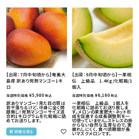
【出荷：7月中旬頃から】奄美大
【出荷：9月中旬頃から】一果相
島産 訳あり完熟マンゴー1キ
伝 上級品 1.4Kg/化粧箱/1
ロ
個入
¥
5,980
¥
6,160
当店特別価格
当店特別価格
税込
税込
訳ありマンゴー！見た目の質は
一果相伝 上級品 1個入を
若干落ちるけど、中身に全く問
化粧箱に詰めてお送り致しま
題無し！完熟マンゴーサイズ混
す。メロンの果実肥大・ネット形
合約1キログラムを化粧箱に詰
成を促進する成長調整剤を一
めてお送りします。
切使っていません。ストレスの掛
からない自然な生育なので、実
崩れしにくく、食べ頃期間が長
詳細を見る
いマスクメロンです。