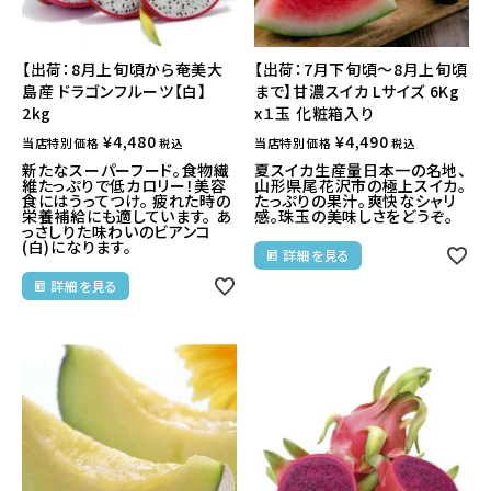
【出荷：8月上旬頃から奄美大
【出荷：7月下旬頃～8月上旬頃
島産 ドラゴンフルーツ【白】
まで】甘濃スイカ Lサイズ 6Kg
2kg
x１玉 化粧箱入り
¥
4,480
¥
4,490
当店特別価格
当店特別価格
税込
税込
新たなスーパーフード。食物繊
夏スイカ生産量日本一の名地、
維たっぷりで低カロリー！美容
山形県尾花沢市の極上スイカ。
食にはうってつけ。 疲れた時の
たっぷりの果汁。爽快なシャリ
栄養補給にも適しています。 あ
感。珠玉の美味しさをどうぞ。
っさしりた味わいのビアンコ
(白)になります。
詳細を見る
詳細を見る