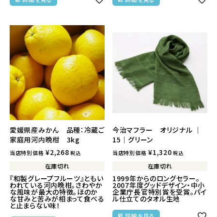
愛媛県産みかん 品種：冷蔵ご
今治マフラー オリジナル ｜
家庭用河内晩柑 3kg
15｜グリーン
¥
2,268
¥
1,320
当店特別価格
当店特別価格
税込
税込
在庫切れ
在庫切れ
『和製グレープフルーツ』ともい
1999年からのロングセラー。
われている河内晩柑。さわやか
2007年度グッドデザイン・中小
な風味が最大の特徴。ほのか
企業庁長官特別賞を受賞。パイ
な甘みと苦みが相まって食べる
ル仕立てのタオル生地
と止まらない味！
詳細を見る