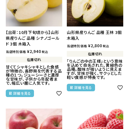
【出荷：10月下旬頃から】山形
山形県産りんご 品種 王林 3個
県産りんご 品種 シナノゴール
木箱入
ド 3個 木箱入
¥
2,800
当店特別価格
税込
¥
2,940
当店特別価格
税込
在庫切れ
在庫切れ
「りんごの中の王様」という意味
を込めて命名された、黄緑色の
甘くてシャキシャキとした食感
品種。酸味が強いように見えま
が特徴の、長野県を代表する品
すが、甘味が強く、サクッとした
種の１つ。ジューシーさと濃厚
軽い食感が特長です。
な甘味が、子供から年配者ま
で、幅広い層に人気です。
詳細を見る
詳細を見る