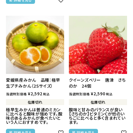
愛媛県産みかん 品種：極早
クイーンズベリー 唐津 さち
生プチみかん（2Sサイズ）
のか 24個
¥
2,592
¥
2,590
当店特別価格
当店特別価格
税込
税込
在庫切れ
在庫切れ
極早生みかんは普通のミカン
酸味と甘みのバランスが良い
に比べると酸味が強めです。酸
【さちのか】ビタミンCが他のい
味のあるみかんが食べたいと
ちごに比べると多く含まれてい
いう人におすすめです。
ます。
詳細を見る
詳細を見る