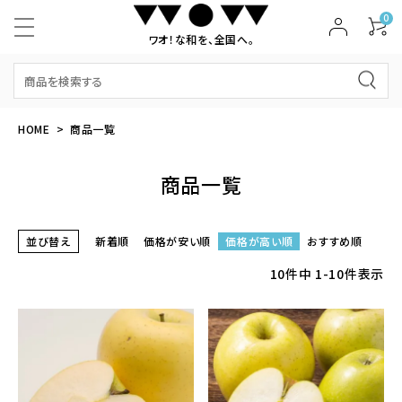
0
ワオ！な和を、全国へ。
HOME
商品一覧
商品一覧
並び替え
新着順
価格が安い順
価格が高い順
おすすめ順
10
件中
1
-
10
件表示