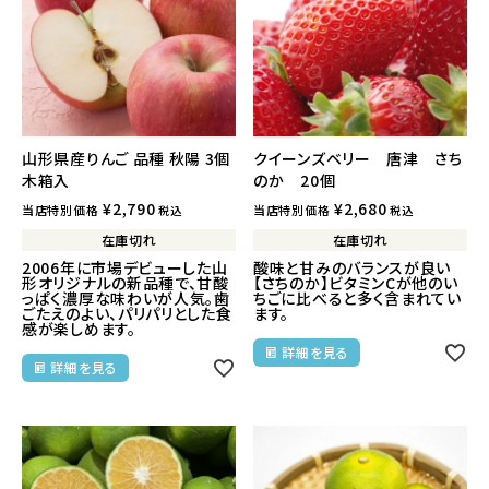
山形県産りんご 品種 秋陽 3個
クイーンズベリー 唐津 さち
木箱入
のか 20個
¥
2,790
¥
2,680
当店特別価格
当店特別価格
税込
税込
在庫切れ
在庫切れ
2006年に市場デビューした山
酸味と甘みのバランスが良い
形オリジナルの新品種で、甘酸
【さちのか】ビタミンCが他のい
っぱく濃厚な味わいが人気。歯
ちごに比べると多く含まれてい
ごたえのよい、パリパリとした食
ます。
感が楽しめます。
詳細を見る
詳細を見る