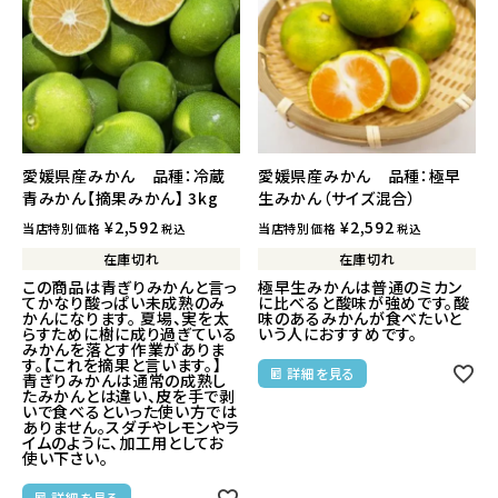
愛媛県産みかん 品種：冷蔵
愛媛県産みかん 品種：極早
青みかん【摘果みかん】 3kg
生みかん（サイズ混合）
¥
2,592
¥
2,592
当店特別価格
当店特別価格
税込
税込
在庫切れ
在庫切れ
この商品は青ぎりみかんと言っ
極早生みかんは普通のミカン
てかなり酸っぱい未成熟のみ
に比べると酸味が強めです。酸
かんになります。 夏場、実を太
味のあるみかんが食べたいと
らすために樹に成り過ぎている
いう人におすすめです。
みかんを落とす作業がありま
す。【これを摘果と言います。】
詳細を見る
青ぎりみかんは通常の成熟し
たみかんとは違い、皮を手で剥
いで食べるといった使い方では
ありません。スダチやレモンやラ
イムのように、加工用としてお
使い下さい。
詳細を見る