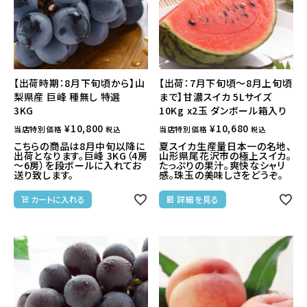
【出荷時期：8月下旬頃から】山
【出荷：7月下旬頃～8月上旬頃
梨県産 巨峰 種無し 特選
まで】甘濃スイカ 5Lサイズ
3KG
10Kg x2玉 ダンボール箱入り
¥
10,800
¥
10,680
当店特別価格
当店特別価格
税込
税込
こちらの商品は8月中旬以降に
夏スイカ生産量日本一の名地、
出荷となります。巨峰 3KG（4房
山形県尾花沢市の極上スイカ。
～6房）を段ボールに入れてお
たっぷりの果汁。爽快なシャリ
送り致します。
感。珠玉の美味しさをどうぞ。
カートに入れる
詳細を見る