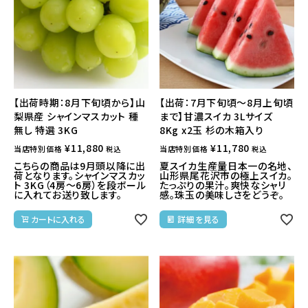
【出荷時期：8月下旬頃から】山
【出荷：7月下旬頃～8月上旬頃
梨県産 シャインマスカット 種
まで】甘濃スイカ 3Lサイズ
無し 特選 3KG
8Kg x2玉 杉の木箱入り
¥
11,880
¥
11,780
当店特別価格
当店特別価格
税込
税込
こちらの商品は9月頭以降に出
夏スイカ生産量日本一の名地、
荷となります。シャインマスカッ
山形県尾花沢市の極上スイカ。
ト 3KG（4房～6房）を段ボール
たっぷりの果汁。爽快なシャリ
に入れてお送り致します。
感。珠玉の美味しさをどうぞ。
カートに入れる
詳細を見る