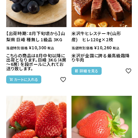
【出荷時期：8月下旬頃から】山
米沢牛ヒレステーキ(山形
梨県 巨峰 種無し 1級品 3KG
産) ヒレ120g×2枚
¥
10,300
¥
10,260
当店特別価格
当店特別価格
税込
税込
こちらの商品は8月中旬以降に
米沢が全国に誇る最高級霜降
出荷となります。巨峰 3KG（4房
り牛肉
～6房）を段ボールに入れてお
送り致します。
詳細を見る
カートに入れる