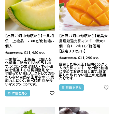
【出荷：9月中旬頃から】一果相
【出荷：7月中旬頃から】奄美大
伝 上級品 2.8Kg/化粧箱/2
島産厳選完熟マンゴー特大２
個入
個／約１．２キロ／贈答用
【限定３０セット】
¥
11,480
当店特別価格
税込
¥
11,290
当店特別価格
税込
一果相伝 上級品 2個入を
化粧箱に詰めてお送り致しま
厳選した特大玉1個約600グラ
す。メロンの果実肥大・ネット形
ムの完熟マンゴーを2個化粧箱
成を促進する成長調整剤を一
に詰めてお送り致します。限定
切使っていません。ストレスの掛
数しか取れない極上の完熟度
からない自然な生育なので、実
合いです。
崩れしにくく、食べ頃期間が長
いマスクメロンです。
詳細を見る
詳細を見る