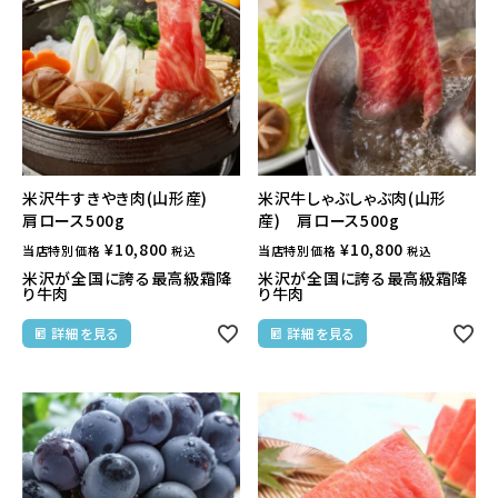
米沢牛すきやき肉(山形産)
米沢牛しゃぶしゃぶ肉(山形
肩ロース500g
産) 肩ロース500g
¥
10,800
¥
10,800
当店特別価格
当店特別価格
税込
税込
米沢が全国に誇る最高級霜降
米沢が全国に誇る最高級霜降
り牛肉
り牛肉
詳細を見る
詳細を見る