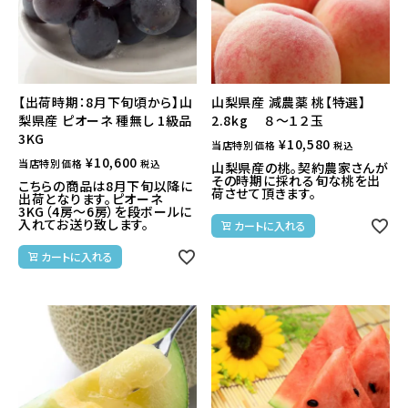
【出荷時期：8月下旬頃から】山
山梨県産 減農薬 桃【特選】
梨県産 ピオーネ 種無し 1級品
2.8kg ８～１２玉
3KG
¥
10,580
当店特別価格
税込
¥
10,600
当店特別価格
税込
山梨県産の桃。契約農家さんが
その時期に採れる旬な桃を出
こちらの商品は8月下旬以降に
荷させて頂きます。
出荷となります。ピオーネ
3KG（4房～6房）を段ボールに
入れてお送り致します。
カートに入れる
カートに入れる