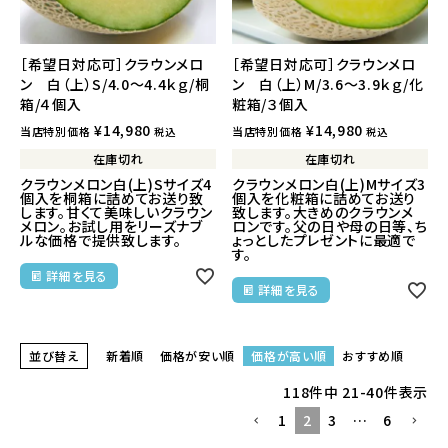
［希望日対応可］クラウンメロ
［希望日対応可］クラウンメロ
ン 白（上）S/4.0～4.4ｋｇ/桐
ン 白（上）M/3.6～3.9ｋｇ/化
箱/４個入
粧箱/３個入
¥
14,980
¥
14,980
当店特別価格
当店特別価格
税込
税込
在庫切れ
在庫切れ
クラウンメロン白(上)Sサイズ4
クラウンメロン白(上)Mサイズ3
個入を桐箱に詰めてお送り致
個入を化粧箱に詰めてお送り
します。甘くて美味しいクラウン
致します。大きめのクラウンメ
メロン。お試し用をリーズナブ
ロンです。父の日や母の日等、ち
ルな価格で提供致します。
ょっとしたプレゼントに最適で
す。
詳細を見る
詳細を見る
並び替え
新着順
価格が安い順
価格が高い順
おすすめ順
118
件中
21
-
40
件表示
1
2
3
…
6