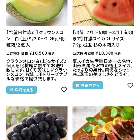
［希望日対応可］クラウンメロ
【出荷：7月下旬頃～8月上旬頃
ン 白（上）S/2.0～2.2Kg/化
まで】甘濃スイカ 2Lサイズ
粧箱/２個入
7Kg x2玉 杉の木箱入り
¥
10,500
¥
10,380
当店特別価格
当店特別価格
税込
税込
クラウンメロン白(上)Sサイズ2
夏スイカ生産量日本一の名地、
個入を化粧箱に詰めてお送り
山形県尾花沢市の極上スイカ。
致します。甘くて美味しいクラウ
たっぷりの果汁。爽快なシャリ
ンメロン。お試し用をリーズナブ
感。珠玉の美味しさをどうぞ。
ルな価格で提供致します。
詳細を見る
詳細を見る