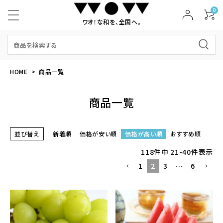
0
ワオ！な和を、全国へ。
HOME
商品一覧
商品一覧
並び替え
新着順
価格が安い順
価格が高い順
おすすめ順
118
件中
21
-
40
件表示
1
2
3
…
6