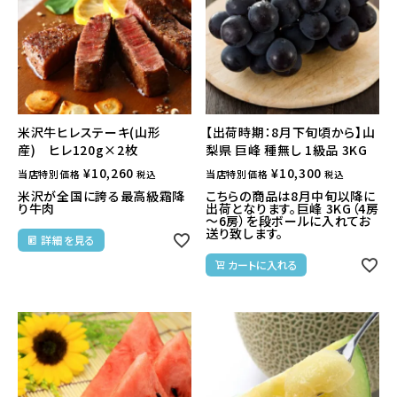
米沢牛ヒレステーキ(山形
【出荷時期：8月下旬頃から】山
産) ヒレ120g×2枚
梨県 巨峰 種無し 1級品 3KG
¥
10,260
¥
10,300
当店特別価格
当店特別価格
税込
税込
米沢が全国に誇る最高級霜降
こちらの商品は8月中旬以降に
り牛肉
出荷となります。巨峰 3KG（4房
～6房）を段ボールに入れてお
送り致します。
詳細を見る
カートに入れる