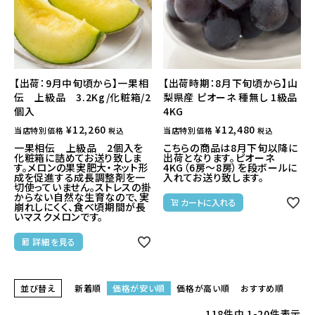
【出荷：9月中旬頃から】一果相
【出荷時期：8月下旬頃から】山
伝 上級品 3.2Kg/化粧箱/2
梨県産 ピオーネ 種無し 1級品
個入
4KG
¥
12,260
¥
12,480
当店特別価格
当店特別価格
税込
税込
一果相伝 上級品 2個入を
こちらの商品は8月下旬以降に
化粧箱に詰めてお送り致しま
出荷となります。ピオーネ
す。メロンの果実肥大・ネット形
4KG（6房～8房）を段ボールに
成を促進する成長調整剤を一
入れてお送り致します。
切使っていません。ストレスの掛
からない自然な生育なので、実
カートに入れる
崩れしにくく、食べ頃期間が長
いマスクメロンです。
詳細を見る
並び替え
新着順
価格が安い順
価格が高い順
おすすめ順
118
件中
1
-
20
件表示