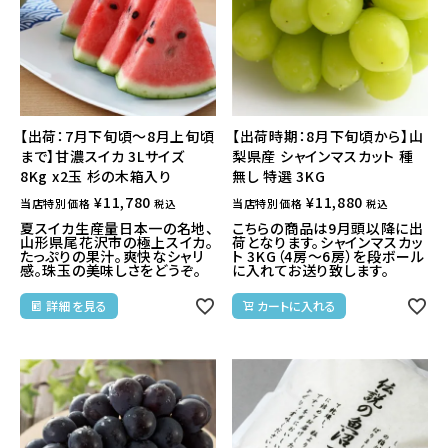
【出荷：7月下旬頃～8月上旬頃
【出荷時期：8月下旬頃から】山
まで】甘濃スイカ 3Lサイズ
梨県産 シャインマスカット 種
8Kg x2玉 杉の木箱入り
無し 特選 3KG
¥
11,780
¥
11,880
当店特別価格
当店特別価格
税込
税込
夏スイカ生産量日本一の名地、
こちらの商品は9月頭以降に出
山形県尾花沢市の極上スイカ。
荷となります。シャインマスカッ
たっぷりの果汁。爽快なシャリ
ト 3KG（4房～6房）を段ボール
感。珠玉の美味しさをどうぞ。
に入れてお送り致します。
詳細を見る
カートに入れる