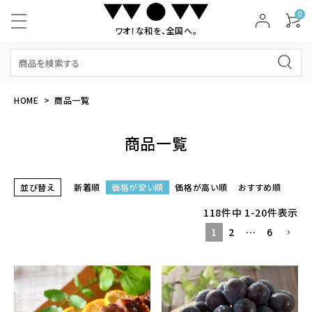
0
ワオ！な和を、全国へ。
HOME
商品一覧
商品一覧
並び替え
新着順
価格が安い順
価格が高い順
おすすめ順
118
件中
1
-
20
件表示
1
2
…
6