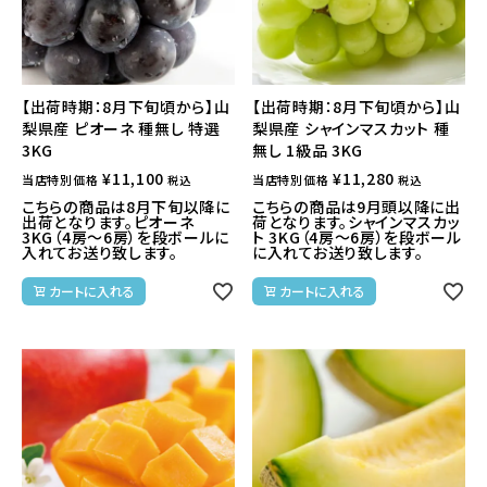
【出荷時期：8月下旬頃から】山
【出荷時期：8月下旬頃から】山
梨県産 ピオーネ 種無し 特選
梨県産 シャインマスカット 種
3KG
無し 1級品 3KG
¥
11,100
¥
11,280
当店特別価格
当店特別価格
税込
税込
こちらの商品は8月下旬以降に
こちらの商品は9月頭以降に出
出荷となります。ピオーネ
荷となります。シャインマスカッ
3KG（4房～6房）を段ボールに
ト 3KG（4房～6房）を段ボール
入れてお送り致します。
に入れてお送り致します。
カートに入れる
カートに入れる