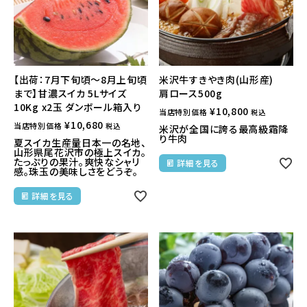
【出荷：7月下旬頃～8月上旬頃
米沢牛すきやき肉(山形産)
まで】甘濃スイカ 5Lサイズ
肩ロース500g
10Kg x2玉 ダンボール箱入り
¥
10,800
当店特別価格
税込
¥
10,680
当店特別価格
税込
米沢が全国に誇る最高級霜降
り牛肉
夏スイカ生産量日本一の名地、
山形県尾花沢市の極上スイカ。
たっぷりの果汁。爽快なシャリ
詳細を見る
感。珠玉の美味しさをどうぞ。
詳細を見る