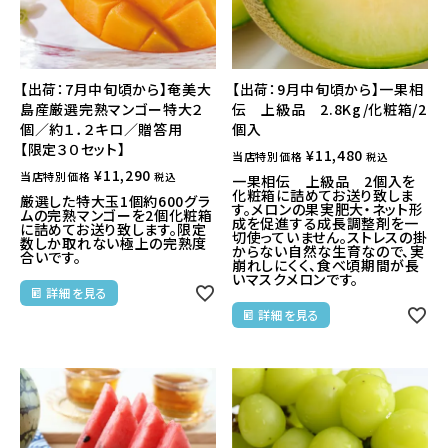
【出荷：7月中旬頃から】奄美大
【出荷：9月中旬頃から】一果相
島産厳選完熟マンゴー特大２
伝 上級品 2.8Kg/化粧箱/2
個／約１．２キロ／贈答用
個入
【限定３０セット】
¥
11,480
当店特別価格
税込
¥
11,290
当店特別価格
税込
一果相伝 上級品 2個入を
化粧箱に詰めてお送り致しま
厳選した特大玉1個約600グラ
す。メロンの果実肥大・ネット形
ムの完熟マンゴーを2個化粧箱
成を促進する成長調整剤を一
に詰めてお送り致します。限定
切使っていません。ストレスの掛
数しか取れない極上の完熟度
からない自然な生育なので、実
合いです。
崩れしにくく、食べ頃期間が長
いマスクメロンです。
詳細を見る
詳細を見る