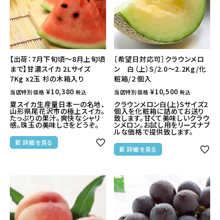
【出荷：7月下旬頃～8月上旬頃
［希望日対応可］クラウンメロ
まで】甘濃スイカ 2Lサイズ
ン 白（上）S/2.0～2.2Kg/化
7Kg x2玉 杉の木箱入り
粧箱/２個入
¥
10,380
¥
10,500
当店特別価格
当店特別価格
税込
税込
夏スイカ生産量日本一の名地、
クラウンメロン白(上)Sサイズ2
山形県尾花沢市の極上スイカ。
個入を化粧箱に詰めてお送り
たっぷりの果汁。爽快なシャリ
致します。甘くて美味しいクラウ
感。珠玉の美味しさをどうぞ。
ンメロン。お試し用をリーズナブ
ルな価格で提供致します。
詳細を見る
詳細を見る