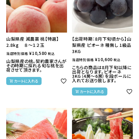
山梨県産 減農薬 桃【特選】
【出荷時期：8月下旬頃から】山
2.8kg ８～１２玉
梨県産 ピオーネ 種無し 1級品
3KG
¥
10,580
当店特別価格
税込
¥
10,600
当店特別価格
税込
山梨県産の桃。契約農家さんが
その時期に採れる旬な桃を出
こちらの商品は8月下旬以降に
荷させて頂きます。
出荷となります。ピオーネ
3KG（4房～6房）を段ボールに
入れてお送り致します。
カートに入れる
カートに入れる