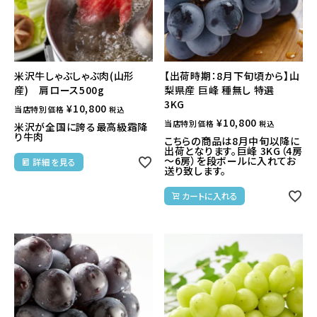
米沢牛しゃぶしゃぶ肉(山形
【出荷時期：8月下旬頃から】山
産) 肩ロース500g
梨県産 巨峰 種無し 特選
3KG
¥
10,800
当店特別価格
税込
¥
10,800
当店特別価格
税込
米沢が全国に誇る最高級霜降
り牛肉
こちらの商品は8月中旬以降に
出荷となります。巨峰 3KG（4房
～6房）を段ボールに入れてお
詳細を見る
送り致します。
カートに入れる