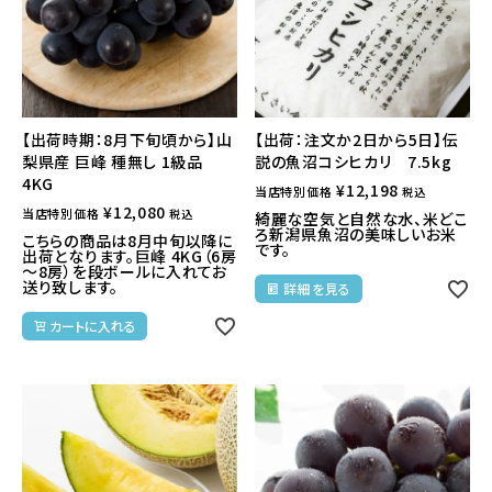
【出荷時期：8月下旬頃から】山
【出荷：注文か2日から5日】伝
梨県産 巨峰 種無し 1級品
説の魚沼コシヒカリ 7.5kg
4KG
¥
12,198
当店特別価格
税込
¥
12,080
当店特別価格
税込
綺麗な空気と自然な水、米どこ
ろ新潟県魚沼の美味しいお米
こちらの商品は8月中旬以降に
です。
出荷となります。巨峰 4KG（6房
～8房）を段ボールに入れてお
送り致します。
詳細を見る
カートに入れる