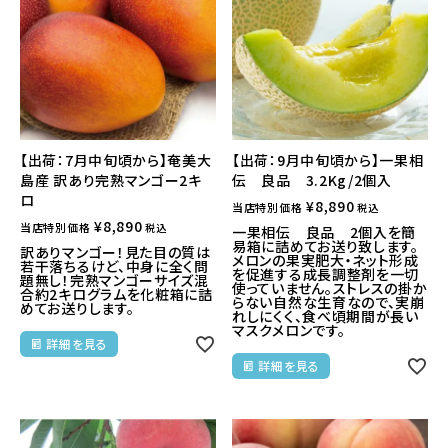
【出荷：7月中旬頃から】奄美大
【出荷：9月中旬頃から】一果相
島産 訳あり完熟マンゴー2キ
伝 良品 3.2Kg/2個入
ロ
¥
8,890
当店特別価格
税込
¥
8,890
当店特別価格
税込
一果相伝 良品 2個入を簡
易箱に詰めてお送り致します。
訳ありマンゴー！見た目の質は
メロンの果実肥大・ネット形成
若干落ちるけど、中身に全く問
を促進する成長調整剤を一切
題無し！完熟マンゴーサイズ混
使っていません。ストレスの掛か
合約2キログラムを化粧箱に詰
らない自然な生育なので、実崩
めてお送りします。
れしにくく、食べ頃期間が長い
マスクメロンです。
詳細を見る
詳細を見る