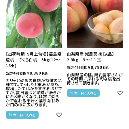
【出荷時期：9月上旬頃】福島県
山梨県産 減農薬 桃【A品】
産桃 さくら白桃 5kg(12～
2.8kg ９～１１玉
18玉)
¥
8,790
当店特別価格
税込
¥
8,880
当店特別価格
税込
山梨県産の桃。契約農家さんが
その時期に採れる旬な桃を出
カリッと硬めの食感が特徴の品
荷させて頂きます。
種です。ずっしりと重みがあり、
収穫したてはかたすぎるほどで
すが、数日経つと果肉が滑らか
カートに入れる
にキメ細かくなり、非常に柔ら
かで溢れる果汁と濃厚な甘み
が口の中に広がります。
カートに入れる