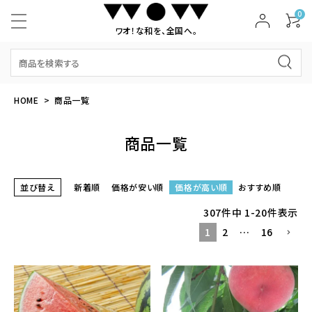
0
ワオ！な和を、全国へ。
HOME
商品一覧
商品一覧
並び替え
新着順
価格が安い順
価格が高い順
おすすめ順
307
件中
1
-
20
件表示
1
2
…
16