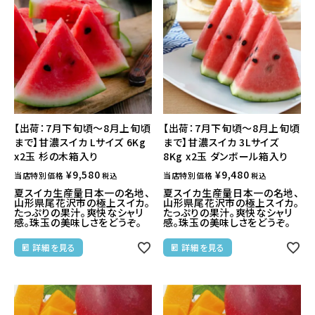
【出荷：7月下旬頃～8月上旬頃
【出荷：7月下旬頃～8月上旬頃
まで】甘濃スイカ Lサイズ 6Kg
まで】甘濃スイカ 3Lサイズ
x2玉 杉の木箱入り
8Kg x2玉 ダンボール箱入り
¥
9,580
¥
9,480
当店特別価格
当店特別価格
税込
税込
夏スイカ生産量日本一の名地、
夏スイカ生産量日本一の名地、
山形県尾花沢市の極上スイカ。
山形県尾花沢市の極上スイカ。
たっぷりの果汁。爽快なシャリ
たっぷりの果汁。爽快なシャリ
感。珠玉の美味しさをどうぞ。
感。珠玉の美味しさをどうぞ。
詳細を見る
詳細を見る