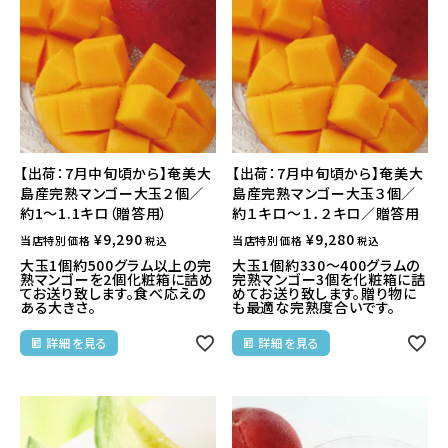
【出荷：7月中旬頃から】奄美大
【出荷：7月中旬頃から】奄美大
島産完熟マンゴー大玉２個／
島産完熟マンゴー大玉３個／
約1～1.1キロ（贈答用）
約１キロ～１．２キロ／贈答用
¥
9,290
¥
9,280
当店特別価格
当店特別価格
税込
税込
大玉1個約500グラム以上の完
大玉1個約330～400グラムの
熟マンゴーを2個化粧箱に詰め
完熟マンゴー3個を化粧箱に詰
てお送り致します。食べ応えの
めてお送り致します。贈り物に
ある大きさ。
も最適な完熟度合いです。
詳細を見る
詳細を見る