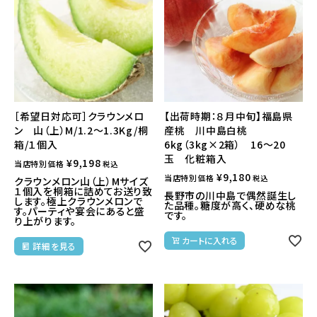
［希望日対応可］クラウンメロ
【出荷時期：８月中旬】福島県
ン 山（上）M/1.2～1.3Kg/桐
産桃 川中島白桃
箱/１個入
6kg（3kg×2箱） 16～20
玉 化粧箱入
¥
9,198
当店特別価格
税込
¥
9,180
当店特別価格
税込
クラウンメロン山（上）Mサイズ
１個入を桐箱に詰めてお送り致
長野市の川中島で偶然誕生し
します。極上クラウンメロンで
た品種。糖度が高く、硬めな桃
す。パーティや宴会にあると盛
です。
り上がります。
カートに入れる
詳細を見る