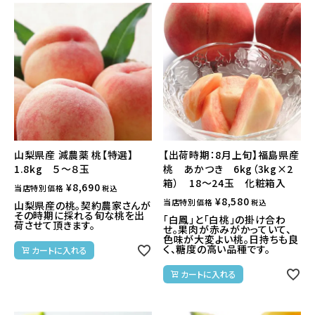
山梨県産 減農薬 桃【特選】
【出荷時期：8月上旬】福島県産
1.8kg ５～８玉
桃 あかつき 6kg（3kg×2
箱） 18～24玉 化粧箱入
¥
8,690
当店特別価格
税込
¥
8,580
当店特別価格
税込
山梨県産の桃。契約農家さんが
その時期に採れる旬な桃を出
「白鳳」と「白桃」の掛け合わ
荷させて頂きます。
せ。果肉が赤みがかっていて、
色味が大変よい桃。日持ちも良
く、糖度の高い品種です。
カートに入れる
カートに入れる