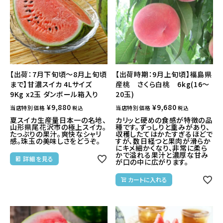
【出荷：7月下旬頃～8月上旬頃
【出荷時期：9月上旬頃】福島県
まで】甘濃スイカ 4Lサイズ
産桃 さくら白桃 6kg(16～
9Kg x2玉 ダンボール箱入り
20玉)
¥
9,880
¥
9,680
当店特別価格
当店特別価格
税込
税込
夏スイカ生産量日本一の名地、
カリッと硬めの食感が特徴の品
山形県尾花沢市の極上スイカ。
種です。ずっしりと重みがあり、
たっぷりの果汁。爽快なシャリ
収穫したてはかたすぎるほどで
感。珠玉の美味しさをどうぞ。
すが、数日経つと果肉が滑らか
にキメ細かくなり、非常に柔ら
かで溢れる果汁と濃厚な甘み
詳細を見る
が口の中に広がります。
カートに入れる