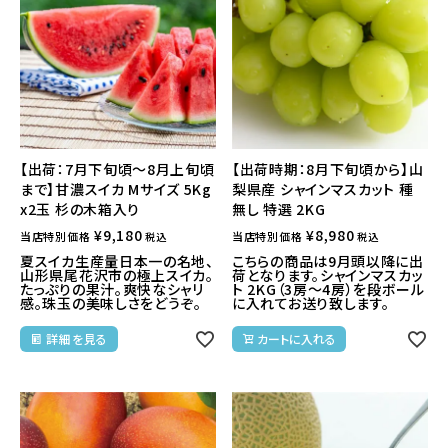
【出荷：7月下旬頃～8月上旬頃
【出荷時期：8月下旬頃から】山
まで】甘濃スイカ Mサイズ 5Kg
梨県産 シャインマスカット 種
x2玉 杉の木箱入り
無し 特選 2KG
¥
9,180
¥
8,980
当店特別価格
当店特別価格
税込
税込
夏スイカ生産量日本一の名地、
こちらの商品は9月頭以降に出
山形県尾花沢市の極上スイカ。
荷となります。シャインマスカッ
たっぷりの果汁。爽快なシャリ
ト 2KG（3房～4房）を段ボール
感。珠玉の美味しさをどうぞ。
に入れてお送り致します。
詳細を見る
カートに入れる