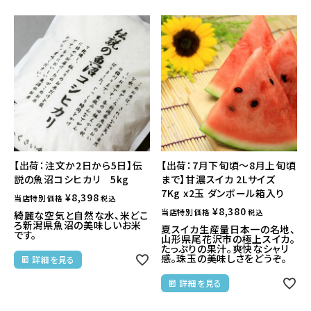
【出荷：注文か2日から5日】伝
【出荷：7月下旬頃～8月上旬頃
説の魚沼コシヒカリ 5kg
まで】甘濃スイカ 2Lサイズ
7Kg x2玉 ダンボール箱入り
¥
8,398
当店特別価格
税込
¥
8,380
当店特別価格
税込
綺麗な空気と自然な水、米どこ
ろ新潟県魚沼の美味しいお米
夏スイカ生産量日本一の名地、
です。
山形県尾花沢市の極上スイカ。
たっぷりの果汁。爽快なシャリ
感。珠玉の美味しさをどうぞ。
詳細を見る
詳細を見る