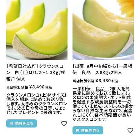
［希望日対応可］クラウンメロ
【出荷：9月中旬頃から】一果相
ン 白（上）M/1.2～1.3Kg/桐
伝 良品 2.8Kg/2個入
箱/１個入
¥
8,480
当店特別価格
税込
¥
8,498
当店特別価格
税込
一果相伝 良品 2個入を簡
易箱に詰めてお送り致します。
クラウンメロン白(上)Mサイズ1
メロンの果実肥大・ネット形成
個入を桐箱に詰めてお送り致
を促進する成長調整剤を一切
します。大きめのクラウンメロン
使っていません。ストレスの掛か
です。父の日や母の日等、ちょっ
らない自然な生育なので、実崩
としたプレゼントに最適です。
れしにくく、食べ頃期間が長い
マスクメロンです。
詳細を見る
詳細を見る