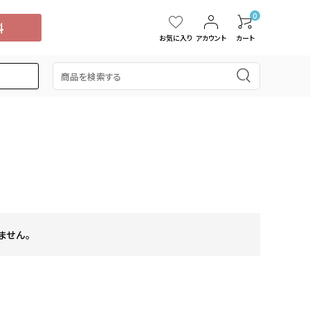
0
お気に入り
アカウント
カート
5,000円
スイカ
15,001円～20,000円
中国・四国
タンカン
桃
ぶどう
ブルーベリー
ドラゴンフルーツ
ません。