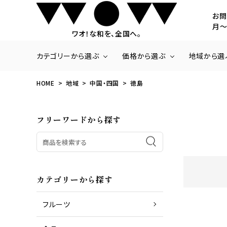
お問
月～
ワオ！な和を、全国へ。
カテゴリーから選ぶ
価格から選ぶ
地域から選
HOME
地域
中国・四国
徳島
商品一覧
～3,000円
北海道・東北
いちご
3,001円～5,000
関東
フリーワードから探す
ラ・フランス
20,001円～
九州・沖縄
さくらんぼ
みかん
梨
パッションフルーツ
パイナップル
カテゴリーから探す
フルーツ
商品一覧
お肉