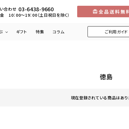
03-6438-9660
い合わせ
金 10：00～19：00（土日祝日を除く）
ぶ
ギフト
特集
コラム
ご利用ガイド
円
メロン
5,001円～10,000円
中部
マンゴー
10,001円～1
近畿
徳島
りんご
柿
くり
びわ
現在登録されている商品はあり
お米
野菜