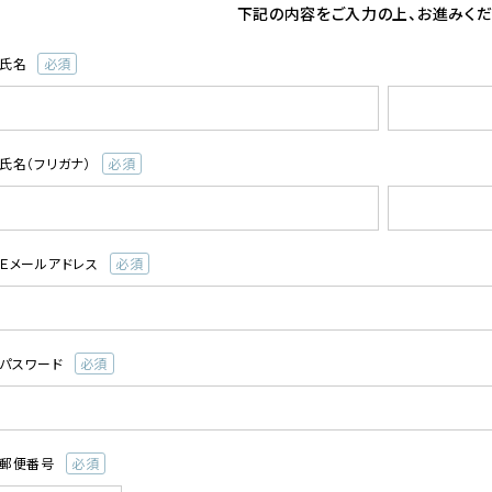
下記の内容をご入力の上、お進みくだ
氏名
ワイン
(必
須)
氏名（フリガナ）
(必
須)
Ｅメールアドレス
(必
マフラー
ハンカチ
須)
パスワード
(必
須)
郵便番号
(必