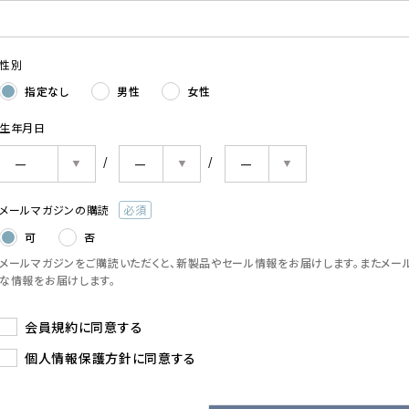
須)
性別
指定なし
男性
女性
生年月日
メールマガジンの購読
(必
可
否
須)
メールマガジンをご購読いただくと、新製品やセール情報をお届けします。またメー
な情報をお届けします。
会員規約
に同意する
個人情報保護方針
に同意する