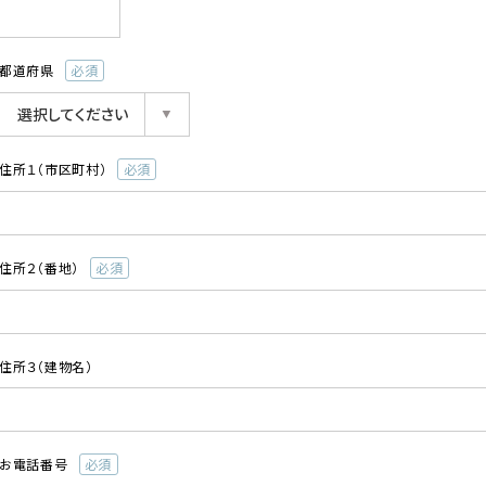
須)
都道府県
(必
須)
住所１（市区町村）
(必
須)
住所２（番地）
(必
須)
住所３（建物名）
お電話番号
(必