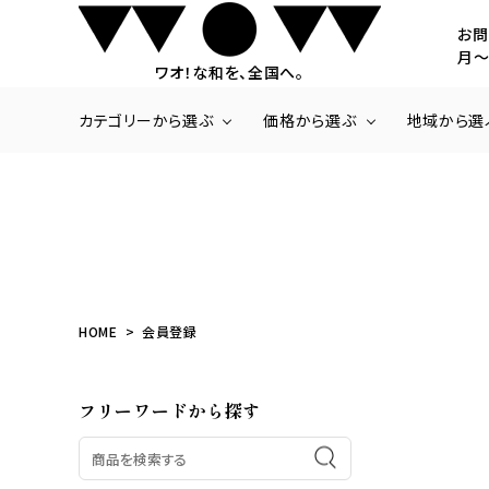
お問
月～
ワオ！な和を、全国へ。
カテゴリーから選ぶ
価格から選ぶ
地域から選
商品一覧
～3,000円
北海道・東北
いちご
3,001円～5,000
関東
ラ・フランス
20,001円～
九州・沖縄
さくらんぼ
みかん
梨
HOME
会員登録
パッションフルーツ
パイナップル
フリーワードから探す
商品一覧
お肉