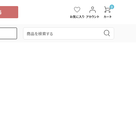
0
お気に入り
アカウント
カート
5,000円
スイカ
15,001円～20,000円
中国・四国
タンカン
桃
ぶどう
ブルーベリー
ドラゴンフルーツ