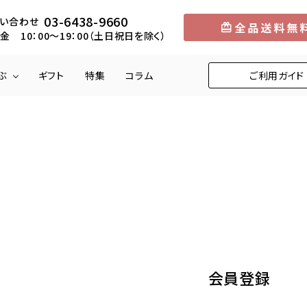
03-6438-9660
い合わせ
金 10：00～19：00（土日祝日を除く）
ぶ
ギフト
特集
コラム
ご利用ガイド
円
メロン
5,001円～10,000円
中部
マンゴー
10,001円～1
近畿
りんご
柿
くり
びわ
会員登録
お米
野菜