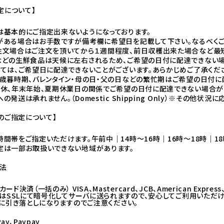
定について】
は基本的にご指定出来ないようになっております。
がある場合はお手数ですが備考欄に希望日を記載して下さい。なるべくご
注文場合はご注文を頂いてから１週間程度、前日収穫出来た場合など最
などの生鮮食品は天候に左右されるため、ご希望の日付に配達できない場
っては、ご希望日に配達できないことがございます。あらかじめご了承くだ
お歳暮時期、バレンタイン・母の日・父の日などの繁忙期はご希望の日付に
連休、年末年始、夏期休業日の関係でご希望の日付に配達できない場合が
の発送は承れません。（Domestic Shipping Only）※その
のご指定について】
間帯をご指定いただけます。午前中｜14時～16時｜16時～18時｜18
定は一部お取扱いできない地域があります。
方法
ード決済（一括のみ） VISA、Mastercard、JCB、American Exp
はSSLにて暗号化してサーバに送られますので、安心してご利用いただ
に引き落としになりますのでご注意ください。
ay、Paypay