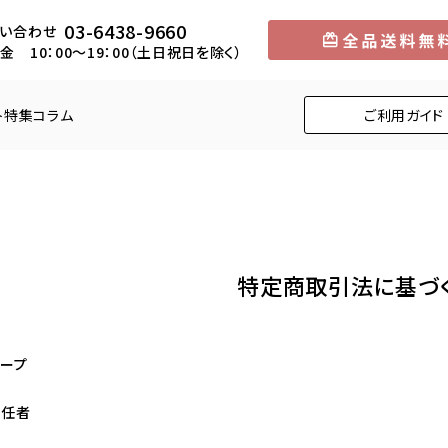
03-6438-9660
い合わせ
金 10：00～19：00（土日祝日を除く）
ト
特集
コラム
ご利用ガイド
円
メロン
5,001円～10,000円
中部
マンゴー
10,001円～1
近畿
特定商取引法に基づ
りんご
柿
くり
びわ
ープ
責任者