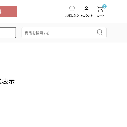
0
お気に入り
アカウント
カート
5,000円
スイカ
15,001円～20,000円
中国・四国
タンカン
く表示
桃
ぶどう
ブルーベリー
ドラゴンフルーツ