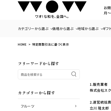
お問
月～
ワオ！な和を、全国へ。
カテゴリーから選ぶ
価格から選ぶ
地域から選ぶ
ギフ
HOME
特定商取引法に基づく表示
商品一覧
～3,000円
北海道・東北
いちご
3,001円～5,000
関東
フリーワードから探す
ラ・フランス
20,001円～
九州・沖縄
さくらんぼ
みかん
梨
1.販売業者
パッションフルーツ
パイナップル
株式会社スク
カテゴリーから探す
2.運営統括
フルーツ
立川 隆太郎