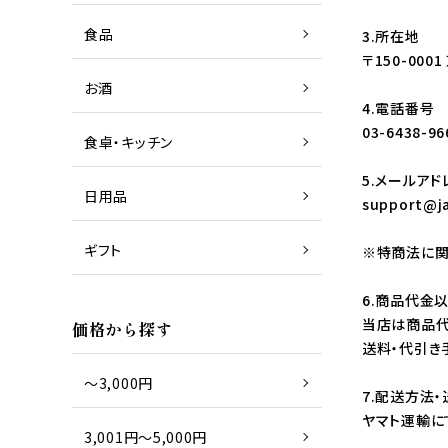
商品一覧
お肉
食品
3.所在地
〒150-000
お酒
4.電話番号
商品一覧
日本酒
03-6438-96
食卓・キッチン
5.メールアド
日用品
support@j
商品一覧
グラス
ギフト
※特商法に関
6.商品代金
商品一覧
タオル
当店は商品代
価格から探す
送料・代引き
～3,000円
7.配送方法
ヤマト運輸に
3,001円～5,000円