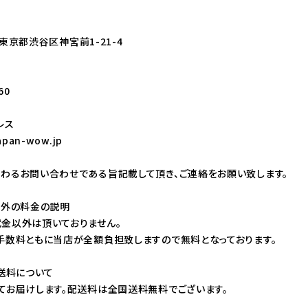
お米
野菜
1 東京都渋谷区神宮前1-21-4
ワイン
60
レス
apan-wow.jp
わるお問い合わせである旨記載して頂き、ご連絡をお願い致します。
以外の料金の説明
マフラー
ハンカチ
金以外は頂いておりません。
手数料ともに当店が全額負担致しますので無料となっております。
・送料について
てお届けします。配送料は全国送料無料でございます。