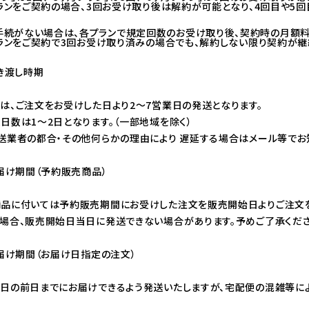
プランをご契約の場合、3回お受け取り後は解約が可能となり、4回目や5
手続がない場合は、各プランで規定回数のお受け取り後、契約時の月額料
プランをご契約で3回お受け取り済みの場合でも、解約しない限り契約が継
引き渡し時期
は、ご注文をお受けした日より2～7営業日の発送となります。
日数は1～2日となります。（一部地域を除く）
送業者の都合・その他何らかの理由により 遅延する場合はメール等でお
お届け期間（予約販売商品）
品に付いては予約販売期間にお受けした注文を販売開始日よりご注文を
場合、販売開始日当日に発送できない場合があります。予めご了承くださ
お届け期間（お届け日指定の注文）
日の前日までにお届けできるよう発送いたしますが、宅配便の混雑等に