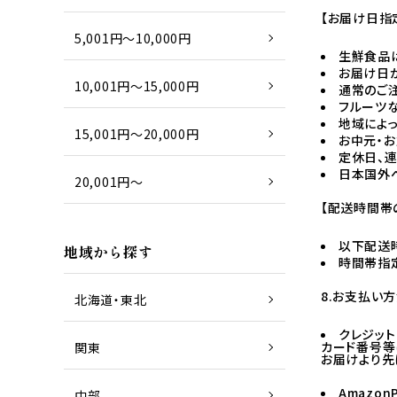
【お届け日指
5,001円～10,000円
生鮮食品
お届け日
10,001円～15,000円
通常のご
フルーツ
地域によ
15,001円～20,000円
お中元・
定休日、
日本国外へ
20,001円～
【配送時間帯
以下配送時
地域から探す
時間帯指
8.お支払い
北海道・東北
クレジットカ
カード番号等
関東
お届けより先
AmazonP
中部