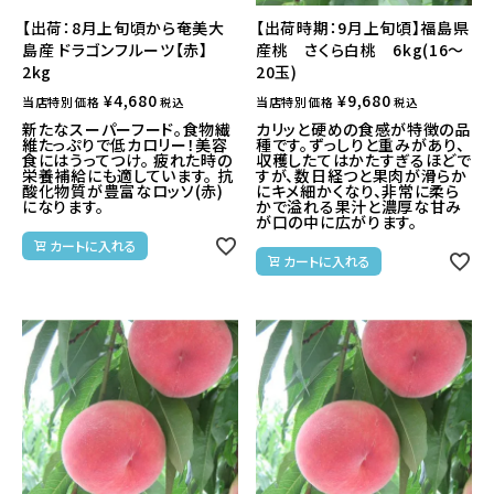
【出荷：8月上旬頃から奄美大
【出荷時期：9月上旬頃】福島県
島産 ドラゴンフルーツ【赤】
産桃 さくら白桃 6kg(16～
2kg
20玉)
¥
4,680
¥
9,680
当店特別価格
当店特別価格
税込
税込
新たなスーパーフード。食物繊
カリッと硬めの食感が特徴の品
維たっぷりで低カロリー！美容
種です。ずっしりと重みがあり、
食にはうってつけ。 疲れた時の
収穫したてはかたすぎるほどで
栄養補給にも適しています。 抗
すが、数日経つと果肉が滑らか
酸化物質が豊富なロッソ(赤)
にキメ細かくなり、非常に柔ら
になります。
かで溢れる果汁と濃厚な甘み
が口の中に広がります。
カートに入れる
カートに入れる