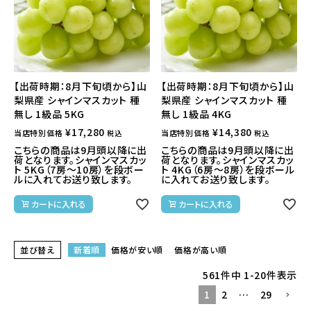
【出荷時期：8月下旬頃から】山
【出荷時期：8月下旬頃から】山
梨県産 シャインマスカット 種
梨県産 シャインマスカット 種
無し 1級品 5KG
無し 1級品 4KG
¥
17,280
¥
14,380
当店特別価格
当店特別価格
税込
税込
こちらの商品は9月頭以降に出
こちらの商品は9月頭以降に出
荷となります。シャインマスカッ
荷となります。シャインマスカッ
ト 5KG（7房～10房）を段ボー
ト 4KG（6房～8房）を段ボール
ルに入れてお送り致します。
に入れてお送り致します。
カートに入れる
カートに入れる
並び替え
新着順
価格が安い順
価格が高い順
561
件中
1
-
20
件表示
1
2
…
29