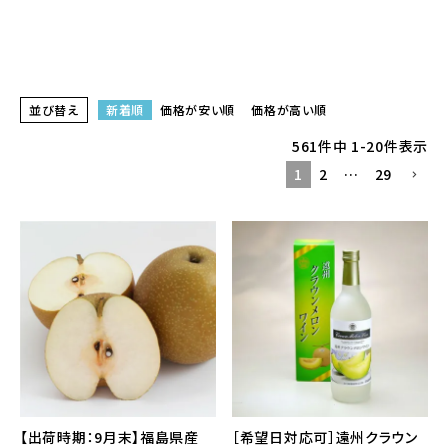
並び替え
新着順
価格が安い順
価格が高い順
561
件中
1
-
20
件表示
1
2
…
29
【出荷時期：9月末】福島県産
［希望日対応可］遠州クラウン