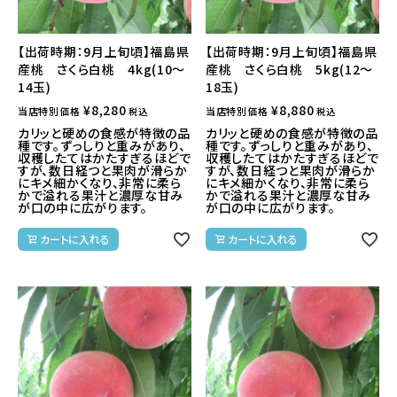
【出荷時期：9月上旬頃】福島県
【出荷時期：9月上旬頃】福島県
産桃 さくら白桃 4kg(10～
産桃 さくら白桃 5kg(12～
14玉)
18玉)
¥
8,280
¥
8,880
当店特別価格
当店特別価格
税込
税込
カリッと硬めの食感が特徴の品
カリッと硬めの食感が特徴の品
種です。ずっしりと重みがあり、
種です。ずっしりと重みがあり、
収穫したてはかたすぎるほどで
収穫したてはかたすぎるほどで
すが、数日経つと果肉が滑らか
すが、数日経つと果肉が滑らか
にキメ細かくなり、非常に柔ら
にキメ細かくなり、非常に柔ら
かで溢れる果汁と濃厚な甘み
かで溢れる果汁と濃厚な甘み
が口の中に広がります。
が口の中に広がります。
カートに入れる
カートに入れる