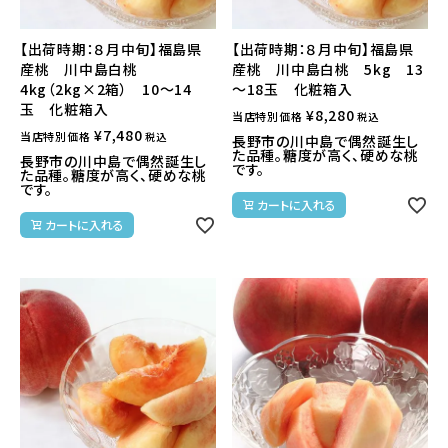
【出荷時期：８月中旬】福島県
【出荷時期：８月中旬】福島県
産桃 川中島白桃
産桃 川中島白桃 5kg 13
4kg（2kg×2箱） 10～14
～18玉 化粧箱入
玉 化粧箱入
¥
8,280
当店特別価格
税込
¥
7,480
当店特別価格
税込
長野市の川中島で偶然誕生し
た品種。糖度が高く、硬めな桃
長野市の川中島で偶然誕生し
です。
た品種。糖度が高く、硬めな桃
です。
カートに入れる
カートに入れる