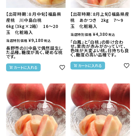
【出荷時期：８月中旬】福島県
【出荷時期：8月上旬】福島県産
産桃 川中島白桃
桃 あかつき 2kg 7～9
6kg（3kg×2箱） 16～20
玉 化粧箱入
玉 化粧箱入
¥
4,380
当店特別価格
税込
¥
9,180
当店特別価格
税込
「白鳳」と「白桃」の掛け合わ
せ。果肉が赤みがかっていて、
長野市の川中島で偶然誕生し
色味が大変よい桃。日持ちも良
た品種。糖度が高く、硬めな桃
く、糖度の高い品種です。
です。
カートに入れる
カートに入れる