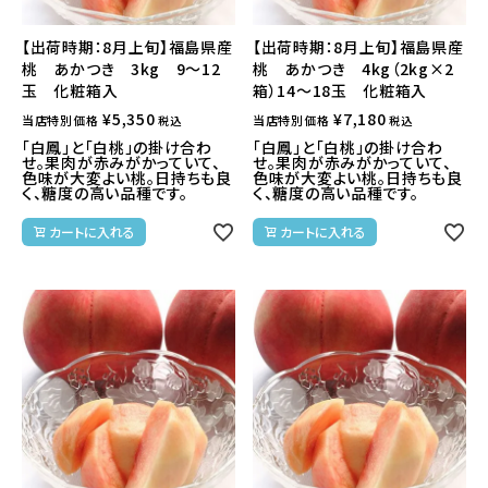
【出荷時期：8月上旬】福島県産
【出荷時期：8月上旬】福島県産
桃 あかつき 3kg 9～12
桃 あかつき 4kg（2kg×2
玉 化粧箱入
箱）14～18玉 化粧箱入
¥
5,350
¥
7,180
当店特別価格
当店特別価格
税込
税込
「白鳳」と「白桃」の掛け合わ
「白鳳」と「白桃」の掛け合わ
せ。果肉が赤みがかっていて、
せ。果肉が赤みがかっていて、
色味が大変よい桃。日持ちも良
色味が大変よい桃。日持ちも良
く、糖度の高い品種です。
く、糖度の高い品種です。
カートに入れる
カートに入れる