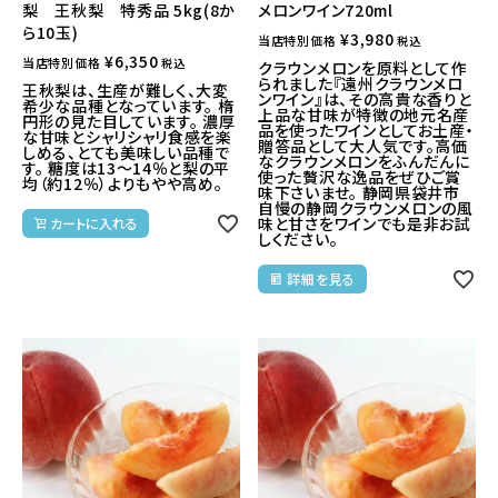
梨 王秋梨 特秀品 5kg(8か
メロンワイン720ml
ら10玉)
¥
3,980
当店特別価格
税込
¥
6,350
当店特別価格
税込
クラウンメロンを原料として作
られました『遠州クラウンメロ
王秋梨は、生産が難しく、大変
ンワイン』は、その高貴な香りと
希少な品種となっています。 楕
上品な甘味が特徴の地元名産
円形の見た目しています。 濃厚
品を使ったワインとしてお土産・
な甘味とシャリシャリ食感を楽
贈答品として大人気です。高価
しめる、とても美味しい品種で
なクラウンメロンをふんだんに
す。 糖度は13〜14％と梨の平
使った贅沢な逸品をぜひご賞
均（約12％）よりもやや高め。
味下さいませ。 静岡県袋井市
自慢の静岡クラウンメロンの風
味と甘さをワインでも是非お試
カートに入れる
しください。
詳細を見る