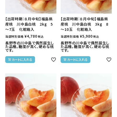
【出荷時期：８月中旬】福島県
【出荷時期：８月中旬】福島県
産桃 川中島白桃 2kg 5
産桃 川中島白桃 3kg 8
～7玉 化粧箱入
～10玉 化粧箱入
¥
4,780
¥
5,980
当店特別価格
当店特別価格
税込
税込
長野市の川中島で偶然誕生し
長野市の川中島で偶然誕生し
た品種。糖度が高く、硬めな桃
た品種。糖度が高く、硬めな桃
です。
です。
カートに入れる
カートに入れる