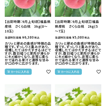
【出荷時期：9月上旬頃】福島県
【出荷時期：9月上旬頃】】福島
産桃 さくら白桃 3kg(8～
県産桃 さくら白桃 2kg(５
10玉)
～7玉)
¥
6,380
¥
5,080
当店特別価格
当店特別価格
税込
税込
カリッと硬めの食感が特徴の品
カリッと硬めの食感が特徴の品
種です。ずっしりと重みがあり、
種です。ずっしりと重みがあり、
収穫したてはかたすぎるほどで
収穫したてはかたすぎるほどで
すが、数日経つと果肉が滑らか
すが、数日経つと果肉が滑らか
にキメ細かくなり、非常に柔ら
にキメ細かくなり、非常に柔ら
かで溢れる果汁と濃厚な甘み
かで溢れる果汁と濃厚な甘み
が口の中に広がります。
が口の中に広がります。
カートに入れる
カートに入れる