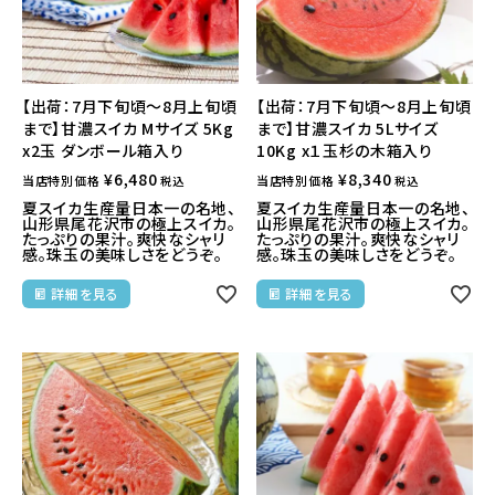
【出荷：7月下旬頃～8月上旬頃
【出荷：7月下旬頃～8月上旬頃
まで】甘濃スイカ Mサイズ 5Kg
まで】甘濃スイカ 5Lサイズ
x2玉 ダンボール箱入り
10Kg x１玉杉の木箱入り
¥
6,480
¥
8,340
当店特別価格
当店特別価格
税込
税込
夏スイカ生産量日本一の名地、
夏スイカ生産量日本一の名地、
山形県尾花沢市の極上スイカ。
山形県尾花沢市の極上スイカ。
たっぷりの果汁。爽快なシャリ
たっぷりの果汁。爽快なシャリ
感。珠玉の美味しさをどうぞ。
感。珠玉の美味しさをどうぞ。
詳細を見る
詳細を見る