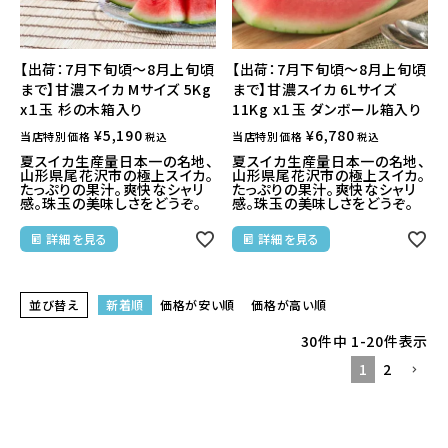
【出荷：7月下旬頃～8月上旬頃
【出荷：7月下旬頃～8月上旬頃
まで】甘濃スイカ Mサイズ 5Kg
まで】甘濃スイカ 6Lサイズ
x１玉 杉の木箱入り
11Kg x１玉 ダンボール箱入り
¥
5,190
¥
6,780
当店特別価格
当店特別価格
税込
税込
夏スイカ生産量日本一の名地、
夏スイカ生産量日本一の名地、
山形県尾花沢市の極上スイカ。
山形県尾花沢市の極上スイカ。
たっぷりの果汁。爽快なシャリ
たっぷりの果汁。爽快なシャリ
感。珠玉の美味しさをどうぞ。
感。珠玉の美味しさをどうぞ。
詳細を見る
詳細を見る
並び替え
新着順
価格が安い順
価格が高い順
30
件中
1
-
20
件表示
1
2