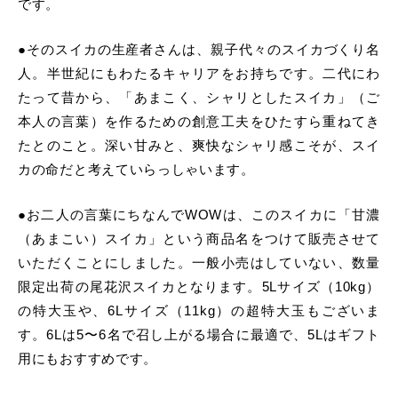
です。
●そのスイカの生産者さんは、親子代々のスイカづくり名
人。半世紀にもわたるキャリアをお持ちです。二代にわ
たって昔から、「あまこく、シャリとしたスイカ」（ご
本人の言葉）を作るための創意工夫をひたすら重ねてき
たとのこと。深い甘みと、爽快なシャリ感こそが、スイ
カの命だと考えていらっしゃいます。
●お二人の言葉にちなんでWOWは、このスイカに「甘濃
（あまこい）スイカ」という商品名をつけて販売させて
いただくことにしました。一般小売はしていない、数量
限定出荷の尾花沢スイカとなります。5Lサイズ（10kg）
の特大玉や、6Lサイズ（11kg）の超特大玉もございま
す。6Lは5〜6名で召し上がる場合に最適で、5Lはギフト
用にもおすすめです。