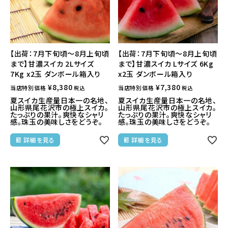
【出荷：7月下旬頃～8月上旬頃
【出荷：7月下旬頃～8月上旬頃
まで】甘濃スイカ 2Lサイズ
まで】甘濃スイカ Lサイズ 6Kg
7Kg x2玉 ダンボール箱入り
x2玉 ダンボール箱入り
¥
8,380
¥
7,380
当店特別価格
当店特別価格
税込
税込
夏スイカ生産量日本一の名地、
夏スイカ生産量日本一の名地、
山形県尾花沢市の極上スイカ。
山形県尾花沢市の極上スイカ。
たっぷりの果汁。爽快なシャリ
たっぷりの果汁。爽快なシャリ
感。珠玉の美味しさをどうぞ。
感。珠玉の美味しさをどうぞ。
詳細を見る
詳細を見る