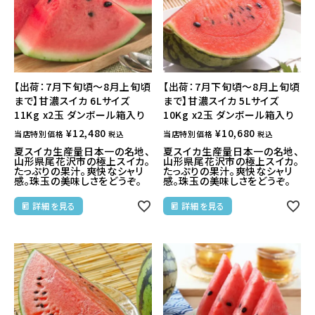
【出荷：7月下旬頃～8月上旬頃
【出荷：7月下旬頃～8月上旬頃
まで】甘濃スイカ 6Lサイズ
まで】甘濃スイカ 5Lサイズ
11Kg x2玉 ダンボール箱入り
10Kg x2玉 ダンボール箱入り
¥
12,480
¥
10,680
当店特別価格
当店特別価格
税込
税込
夏スイカ生産量日本一の名地、
夏スイカ生産量日本一の名地、
山形県尾花沢市の極上スイカ。
山形県尾花沢市の極上スイカ。
たっぷりの果汁。爽快なシャリ
たっぷりの果汁。爽快なシャリ
感。珠玉の美味しさをどうぞ。
感。珠玉の美味しさをどうぞ。
詳細を見る
詳細を見る