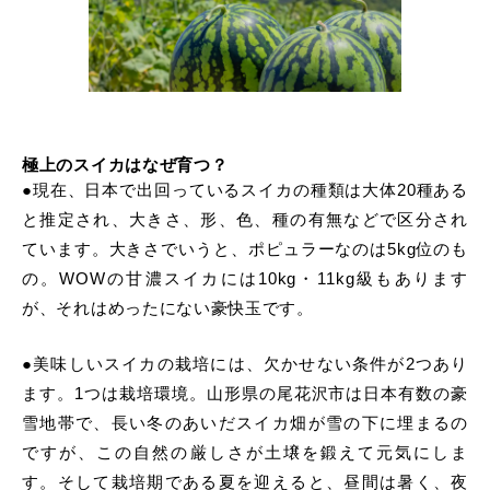
極上のスイカはなぜ育つ？
●現在、日本で出回っているスイカの種類は大体20種ある
と推定され、大きさ、形、色、種の有無などで区分され
ています。大きさでいうと、ポピュラーなのは5kg位のも
の。WOWの甘濃スイカには10kg・11kg級もあります
が、それはめったにない豪快玉です。
●美味しいスイカの栽培には、欠かせない条件が2つあり
ます。1つは栽培環境。山形県の尾花沢市は日本有数の豪
雪地帯で、長い冬のあいだスイカ畑が雪の下に埋まるの
ですが、この自然の厳しさが土壌を鍛えて元気にしま
す。そして栽培期である夏を迎えると、昼間は暑く、夜