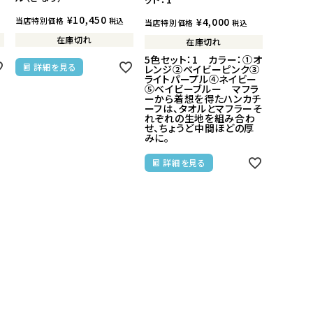
¥
10,450
¥
4,000
当店特別価格
税込
当店特別価格
税込
在庫切れ
在庫切れ
5色セット：1 カラー：①オ
詳細を見る
レンジ②ベイビーピンク③
ライトパープル④ネイビー
⑤ベイビーブルー マフラ
ーから着想を得たハンカチ
ーフは、タオルとマフラーそ
れぞれの生地を組み合わ
せ、ちょうど中間ほどの厚
みに。
詳細を見る