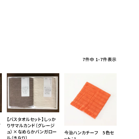
7
件中
1
-
7
件表示
【バスタオルセット】しっか
イ
りサマルカンド（グレージ
ュ）×なめらかバンガロー
今治ハンカチーフ 5色セ
ル（きなり）
ット：1