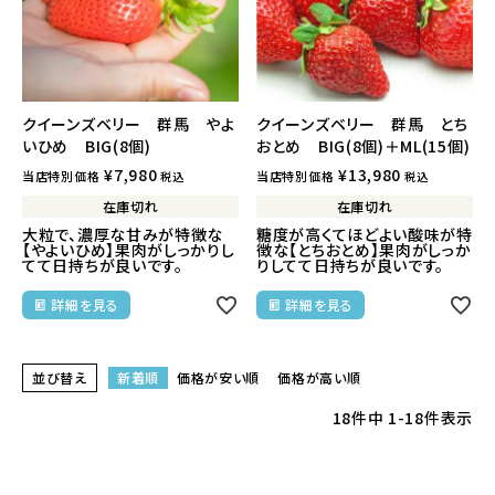
クイーンズベリー 群馬 やよ
クイーンズベリー 群馬 とち
いひめ BIG(8個)
おとめ BIG(8個)＋ML(15個)
¥
7,980
¥
13,980
当店特別価格
当店特別価格
税込
税込
在庫切れ
在庫切れ
大粒で、濃厚な甘みが特徴な
糖度が高くてほどよい酸味が特
【やよいひめ】果肉がしっかりし
徴な【とちおとめ】果肉がしっか
てて日持ちが良いです。
りしてて日持ちが良いです。
詳細を見る
詳細を見る
並び替え
新着順
価格が安い順
価格が高い順
18
件中
1
-
18
件表示