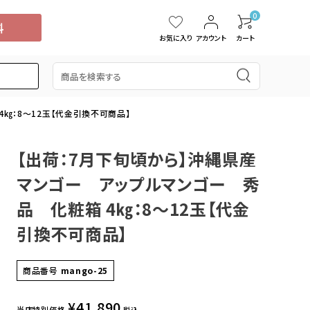
0
お気に入り
アカウント
カート
㎏：8～12玉【代金引換不可商品】
【出荷：7月下旬頃から】沖縄県産
5,000円
スイカ
15,001円～20,000円
中国・四国
タンカン
マンゴー アップルマンゴー 秀
桃
ぶどう
ブルーベリー
ドラゴンフルーツ
品 化粧箱 4㎏：8～12玉【代金
引換不可商品】
商品番号
mango-25
¥
41,890
当店特別価格
税込