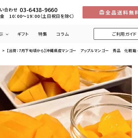
03-6438-9660
い合わせ
金 10：00～19：00（土日祝日を除く）
ぶ
ギフト
特集
コラム
ご利用ガイド
【出荷：7月下旬頃から】沖縄県産マンゴー アップルマンゴー 秀品 化粧箱 4
円
メロン
5,001円～10,000円
中部
マンゴー
10,001円～1
近畿
りんご
柿
くり
びわ
お米
野菜