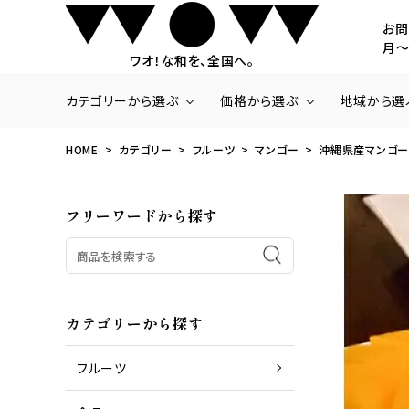
お問
月～
ワオ！な和を、全国へ。
カテゴリーから選ぶ
価格から選ぶ
地域から選
HOME
カテゴリー
フルーツ
マンゴー
沖縄県産マンゴー
商品一覧
～3,000円
北海道・東北
いちご
3,001円～5,000
関東
フリーワードから探す
ラ・フランス
20,001円～
九州・沖縄
さくらんぼ
みかん
梨
パッションフルーツ
パイナップル
カテゴリーから探す
フルーツ
商品一覧
お肉