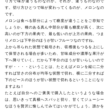
り方で味が違うものなのか。それが、違うものなので
す。切り方ひとつで味が変わってくるのが、メロンなの
です。
メロンは食べる部分によって糖度が違うことをご存知で
しょうか。種のある真ん中部分が最も糖度が高く、次に
高いのが下方の果肉で、最も低いのが上方の果肉。つま
りメロンは下半分のほうが甘いフルーツなのですね。
上から吊られた状態で栽培され、収穫後もつるを上にし
て保管される場合が多いため、甘味成分や濃厚な果汁が
下へ降りていく。だから下半分のほうが甘いらしいので
すが・・・・ということは、たとえばメロンを縦に二分
すれば甘さの分布が均等な状態で切れ、横に二分すれば
下のピースのほうが甘い状態で切れるということになり
ますよね！
たとえば自分へのご褒美で購入したというような場合
は、思いきって真横へスパッと切り、甘くてジューシー
なほうを贅沢に愉しんでみてはいかがでしょう。誰かを