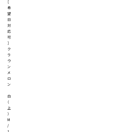
［
希
望
日
対
応
可
］
ク
ラ
ウ
ン
メ
ロ
ン
白
（
上
）
M
/
1