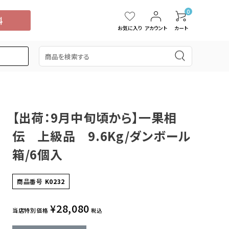
0
お気に入り
アカウント
カート
【出荷：9月中旬頃から】一果相
5,000円
スイカ
15,001円～20,000円
中国・四国
タンカン
伝 上級品 9.6Kg/ダンボール
桃
ぶどう
ブルーベリー
ドラゴンフルーツ
箱/6個入
商品番号
K0232
¥
28,080
当店特別価格
税込