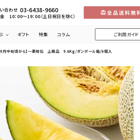
03-6438-9660
い合わせ
金 10：00～19：00（土日祝日を除く）
ぶ
ギフト
特集
コラム
ご利用ガイド
：9月中旬頃から】一果相伝 上級品 9.6Kg/ダンボール箱/6個入
円
メロン
5,001円～10,000円
中部
マンゴー
10,001円～1
近畿
りんご
柿
くり
びわ
お米
野菜