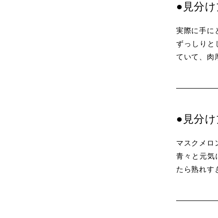
●見分
実際に手に
ずっしりと
ていて、肉
●見分
マスクメロ
青々と元気
たら熟れす