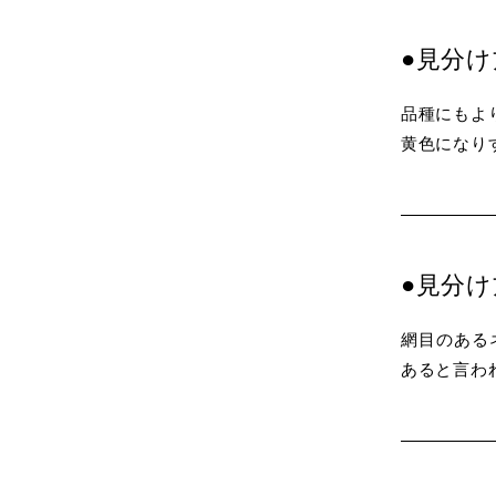
●見分
品種にもよ
黄色になり
●見分
網目のある
あると言