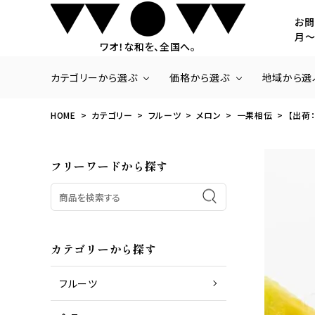
お問
月～
ワオ！な和を、全国へ。
カテゴリーから選ぶ
価格から選ぶ
地域から選
HOME
カテゴリー
フルーツ
メロン
一果相伝
【出荷
商品一覧
～3,000円
北海道・東北
いちご
3,001円～5,000
関東
フリーワードから探す
ラ・フランス
20,001円～
九州・沖縄
さくらんぼ
みかん
梨
パッションフルーツ
パイナップル
カテゴリーから探す
フルーツ
商品一覧
お肉