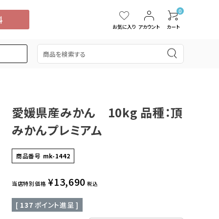
0
お気に入り
アカウント
カート
愛媛県産みかん 10kg 品種：頂
5,000円
スイカ
15,001円～20,000円
中国・四国
タンカン
みかんプレミアム
桃
ぶどう
ブルーベリー
ドラゴンフルーツ
商品番号
mk-1442
¥
13,690
当店特別価格
税込
[
137
ポイント進呈 ]