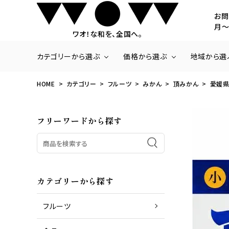
お問
月～
ワオ！な和を、全国へ。
カテゴリーから選ぶ
価格から選ぶ
地域から選
HOME
カテゴリー
フルーツ
みかん
頂みかん
愛媛県
商品一覧
～3,000円
北海道・東北
いちご
3,001円～5,000
関東
フリーワードから探す
ラ・フランス
20,001円～
九州・沖縄
さくらんぼ
みかん
梨
パッションフルーツ
パイナップル
カテゴリーから探す
フルーツ
商品一覧
お肉