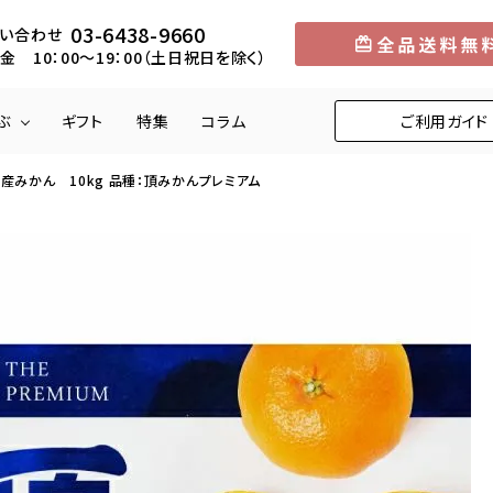
03-6438-9660
い合わせ
金 10：00～19：00（土日祝日を除く）
ぶ
ギフト
特集
コラム
ご利用ガイド
産みかん 10kg 品種：頂みかんプレミアム
円
メロン
5,001円～10,000円
中部
マンゴー
10,001円～1
近畿
りんご
柿
くり
びわ
お米
野菜