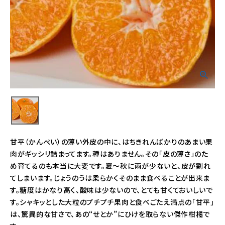
甘平（かんぺい）の薄い外皮の中に、はちきれんばかりのあまい果
肉がギッシリ詰まってます。種はありません。その「皮の薄さ」のた
め育てるのも本当に大変です。夏～秋に雨が少ないと、皮が割れ
てしまいます。じょうのうは柔らかくそのまま食べることが出来ま
す。糖度はかなり高く、酸味は少ないので、とても甘くておいしいで
す。シャキッとした大粒のプチプチ果肉と食べごたえ満点の「甘平」
は、驚異的な甘さで、あの“せとか”にひけを取らない傑作柑橘で