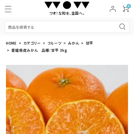
0
ワオ！な和を、全国へ。
HOME
カテゴリー
フルーツ
みかん
甘平
愛媛県産みかん 品種：甘平 3kg