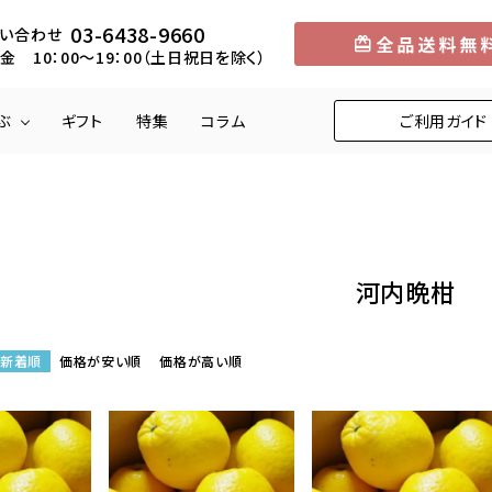
03-6438-9660
い合わせ
金 10：00～19：00（土日祝日を除く）
ぶ
ギフト
特集
コラム
ご利用ガイド
円
メロン
5,001円～10,000円
中部
マンゴー
10,001円～1
近畿
河内晩柑
りんご
柿
くり
びわ
新着順
価格が安い順
価格が高い順
お米
野菜