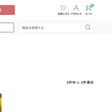
0
お気に入り
アカウント
カート
5,000円
スイカ
15,001円～20,000円
中国・四国
タンカン
桃
ぶどう
ブルーベリー
ドラゴンフルーツ
3
件中
1
-
3
件表示