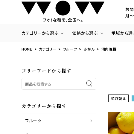
お問
月～
ワオ！な和を、全国へ。
カテゴリーから選ぶ
価格から選ぶ
地域から選
HOME
カテゴリー
フルーツ
みかん
河内晩柑
商品一覧
～3,000円
北海道・東北
いちご
3,001円～5,000
関東
フリーワードから探す
ラ・フランス
20,001円～
九州・沖縄
さくらんぼ
みかん
梨
パッションフルーツ
パイナップル
並び替え
カテゴリーから探す
フルーツ
商品一覧
お肉