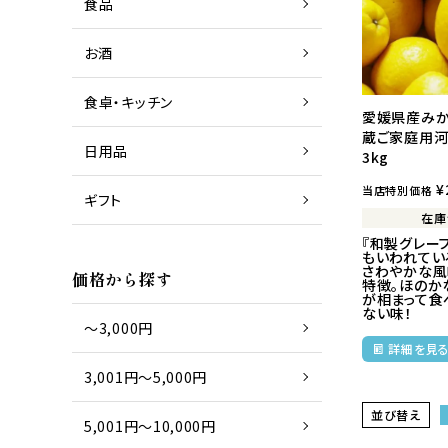
食品
お酒
商品一覧
日本酒
食卓・キッチン
愛媛県産みか
蔵ご家庭用
日用品
3kg
商品一覧
グラス
¥
当店特別価格
ギフト
在庫
『和製グレー
もいわれてい
商品一覧
タオル
さわやかな
価格から探す
特徴。ほのか
が相まって食
ない味！
～3,000円
詳細を見
3,001円～5,000円
並び替え
5,001円～10,000円