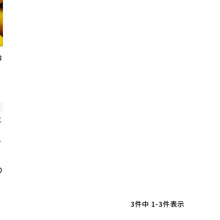
冷
と
み
3
件中
1
-
3
件表示