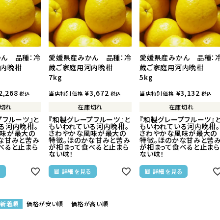
ワイン
ん 品種：冷
愛媛県産みかん 品種：冷
愛媛県産みかん 品種：
河内晩柑
蔵ご家庭用河内晩柑
蔵ご家庭用河内晩柑
7kg
5kg
2,268
¥
3,672
¥
3,132
当店特別価格
当店特別価格
税込
税込
税込
切れ
在庫切れ
在庫切れ
プフルーツ』と
『和製グレープフルーツ』と
『和製グレープフルーツ』
る河内晩柑。
もいわれている河内晩柑。
もいわれている河内晩柑。
マフラー
ハンカチ
風味が最大の
さわやかな風味が最大の
さわやかな風味が最大の
な甘みと苦み
特徴。ほのかな甘みと苦み
特徴。ほのかな甘みと苦
べると止まら
が相まって食べると止まら
が相まって食べると止まら
ない味！
ない味！
る
詳細を見る
詳細を見る
新着順
価格が安い順
価格が高い順