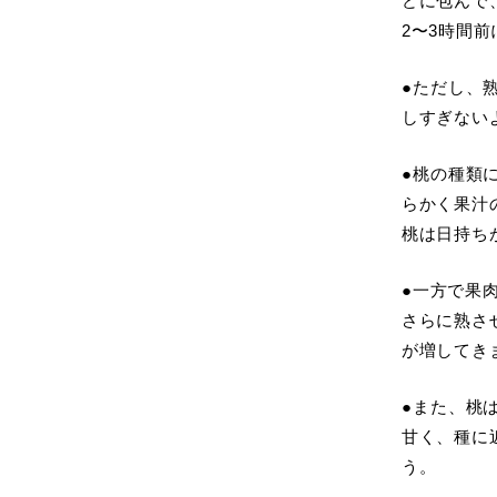
どに包んで
2〜3時間
●ただし、
しすぎない
●桃の種類
らかく果汁
桃は日持ち
●一方で果
さらに熟さ
が増してき
●また、桃
甘く、種に
う。