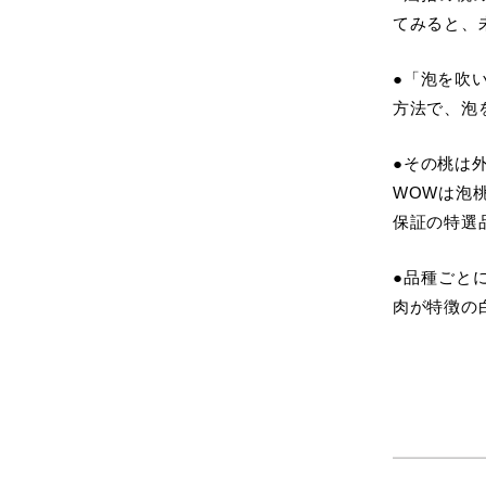
てみると、
●「泡を吹
方法で、泡
●その桃は
WOWは泡
保証の特選
●品種ごと
肉が特徴の