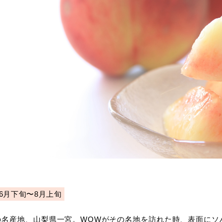
6月下旬〜8月上旬
の名産地、山梨県一宮。WOWがその名地を訪れた時、表面にソ