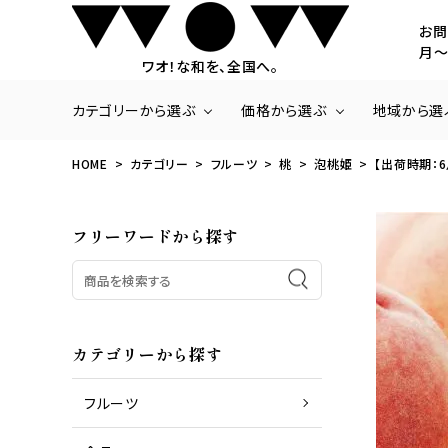
お問
月～
ワオ！な和を、全国へ。
カテゴリーから選ぶ
価格から選ぶ
地域から選
HOME
カテゴリー
フルーツ
桃
泡桃姫
【出荷時期：6
商品一覧
～3,000円
北海道・東北
いちご
3,001円～5,000
関東
フリーワードから探す
ラ・フランス
20,001円～
九州・沖縄
さくらんぼ
みかん
梨
パッションフルーツ
パイナップル
カテゴリーから探す
フルーツ
商品一覧
お肉