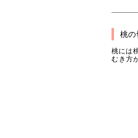
桃の
桃には
むき方