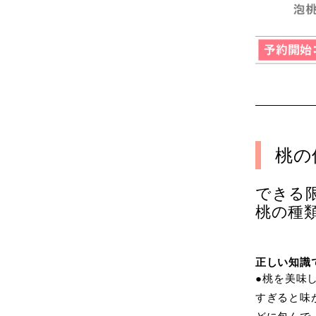
桃の
できる
桃の種
正しい知識
●桃を美味
すぎると味