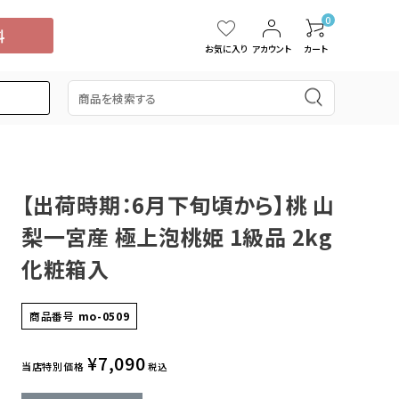
0
お気に入り
アカウント
カート
【出荷時期：6月下旬頃から】桃 山
5,000円
スイカ
15,001円～20,000円
中国・四国
タンカン
梨一宮産 極上泡桃姫 1級品 2kg
桃
ぶどう
ブルーベリー
ドラゴンフルーツ
化粧箱入
商品番号
mo-0509
¥
7,090
当店特別価格
税込