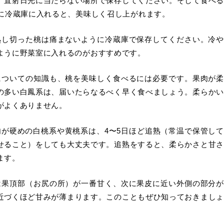
、直射日光に当たらない場所で保存してください。そして食べる
前に冷蔵庫に入れると、美味しく召し上がれます。
熟し切った桃は痛まないように冷蔵庫で保存してください。冷や
ように野菜室に入れるのがおすすめです。
についての知識も、桃を美味しく食べるには必要です。果肉が柔
の多い白鳳系は、届いたらなるべく早く食べましょう。柔らかい
がよくありません。
肉が硬めの白桃系や黄桃系は、4〜5日ほど追熟（常温で保管して
せること）をしても大丈夫です。追熟をすると、柔らかさと甘さ
ます。
は果頂部（お尻の所）が一番甘く、次に果皮に近い外側の部分が
近づくほど甘みが薄まります。このこともぜひ知っておきましょ