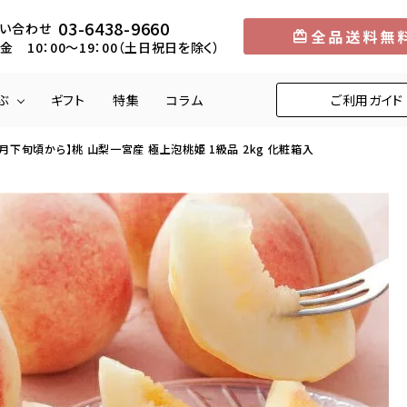
03-6438-9660
い合わせ
金 10：00～19：00（土日祝日を除く）
ぶ
ギフト
特集
コラム
ご利用ガイド
月下旬頃から】桃 山梨一宮産 極上泡桃姫 1級品 2kg 化粧箱入
円
メロン
5,001円～10,000円
中部
マンゴー
10,001円～1
近畿
りんご
柿
くり
びわ
お米
野菜