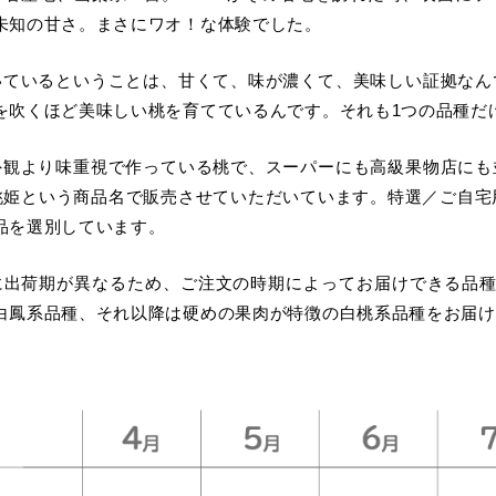
未知の甘さ。まさにワオ！な体験でした。
いているということは、甘くて、味が濃くて、美味しい証拠なん
を吹くほど美味しい桃を育てているんです。それも1つの品種だ
外観より味重視で作っている桃で、スーパーにも高級果物店にも
桃姫という商品名で販売させていただいています。特選／ご自宅
品を選別しています。
に出荷期が異なるため、ご注文の時期によってお届けできる品種
白鳳系品種、それ以降は硬めの果肉が特徴の白桃系品種をお届け