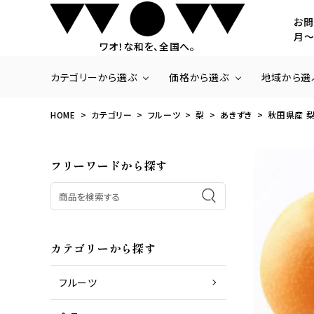
お問
月～
ワオ！な和を、全国へ。
カテゴリーから選ぶ
価格から選ぶ
地域から選
HOME
カテゴリー
フルーツ
梨
あきずき
秋田県産 梨【
商品一覧
～3,000円
北海道・東北
いちご
3,001円～5,000
関東
フリーワードから探す
ラ・フランス
20,001円～
九州・沖縄
さくらんぼ
みかん
梨
パッションフルーツ
パイナップル
カテゴリーから探す
フルーツ
商品一覧
お肉