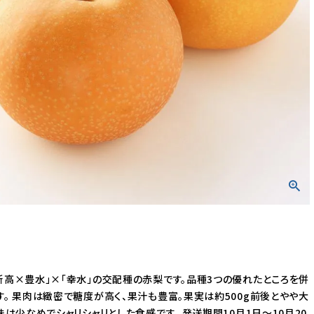
ワイン
マフラー
ハンカチ
新高×豊水」×「幸水」の交配種の赤梨です。品種3つの優れたところを併
す。 果肉は緻密で糖度が高く、果汁も豊富。果実は約500g前後とやや大
味は少なめでシャリシャリとした食感です。 発送期間10月1日～10月20