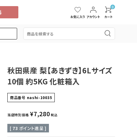
0
お気に入り
アカウント
カート
秋田県産 梨【あきずき】6Lサイズ
5,000円
スイカ
15,001円～20,000円
中国・四国
タンカン
10個 約5KG 化粧箱入
桃
ぶどう
ブルーベリー
ドラゴンフルーツ
商品番号
nashi-10035
¥
7,280
当店特別価格
税込
[
73
ポイント進呈 ]