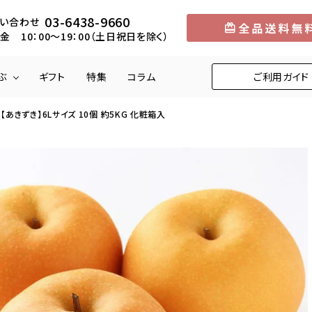
03-6438-9660
い合わせ
金 10：00～19：00（土日祝日を除く）
ぶ
ギフト
特集
コラム
ご利用ガイド
あきずき】6Lサイズ 10個 約5KG 化粧箱入
円
メロン
5,001円～10,000円
中部
マンゴー
10,001円～1
近畿
りんご
柿
くり
びわ
お米
野菜