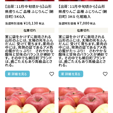
【出荷：11月中旬頃から】山形
【出荷：11月中旬頃から】山形
県産りんご 品種 ふじりんご（朝
県産りんご 品種 ふじりんご（朝
日町）5KG入
日町）3KG 化粧箱入
¥
10,130
¥
7,080
当店特別価格
当店特別価格
税込
税込
在庫切れ
在庫切れ
実に袋をかけずに栽培される
実に袋をかけずに栽培される
山形のふじは、太陽の光をふん
山形のふじは、太陽の光をふん
だんに 受けて育ちます。果肉の
だんに 受けて育ちます。果肉の
中には、完熟の証であるアメ色
中には、完熟の証であるアメ色
の蜜がたっ ぷり！ さわやかな
の蜜がたっ ぷり！ さわやかな
酸味と甘味のバランスが絶妙で
酸味と甘味のバランスが絶妙で
す。 その中でも朝日町ブランド
す。 その中でも朝日町ブランド
は、歯ごたえもあり高級品とさ
は、歯ごたえもあり高級品とさ
れる。
れる。
詳細を見る
詳細を見る