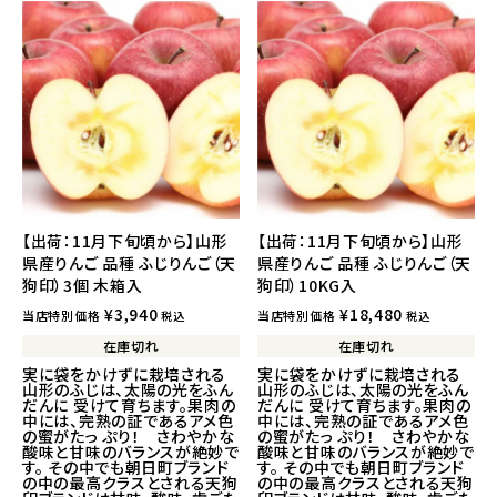
【出荷：11月下旬頃から】山形
【出荷：11月下旬頃から】山形
県産りんご 品種 ふじりんご（天
県産りんご 品種 ふじりんご（天
狗印）3個 木箱入
狗印）10KG入
¥
3,940
¥
18,480
当店特別価格
当店特別価格
税込
税込
在庫切れ
在庫切れ
実に袋をかけずに栽培される
実に袋をかけずに栽培される
山形のふじは、太陽の光をふん
山形のふじは、太陽の光をふん
だんに 受けて育ちます。果肉の
だんに 受けて育ちます。果肉の
中には、完熟の証であるアメ色
中には、完熟の証であるアメ色
の蜜がたっ ぷり！ さわやかな
の蜜がたっ ぷり！ さわやかな
酸味と甘味のバランスが絶妙で
酸味と甘味のバランスが絶妙で
す。 その中でも朝日町ブランド
す。 その中でも朝日町ブランド
の中の最高クラスとされる天狗
の中の最高クラスとされる天狗