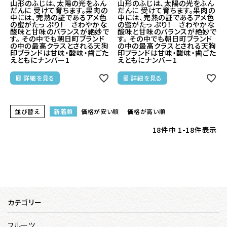
山形のふじは、太陽の光をふん
山形のふじは、太陽の光をふん
だんに 受けて育ちます。果肉の
だんに 受けて育ちます。果肉の
中には、完熟の証であるアメ色
中には、完熟の証であるアメ色
の蜜がたっ ぷり！ さわやかな
の蜜がたっ ぷり！ さわやかな
酸味と甘味のバランスが絶妙で
酸味と甘味のバランスが絶妙で
す。 その中でも朝日町ブランド
す。 その中でも朝日町ブランド
の中の最高クラスとされる天狗
の中の最高クラスとされる天狗
印ブランドは甘味・酸味・歯ごた
印ブランドは甘味・酸味・歯ごた
えともにナンバー1
えともにナンバー1
詳細を見る
詳細を見る
並び替え
新着順
価格が安い順
価格が高い順
18
件中
1
-
18
件表示
カテゴリー
フルーツ