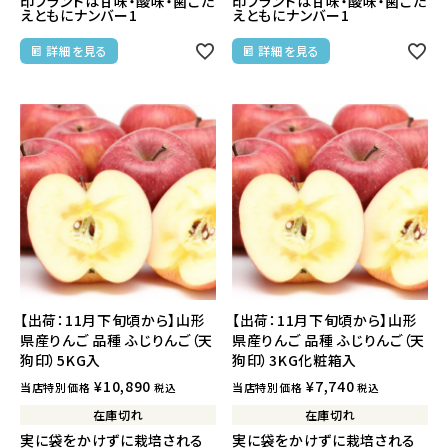
印ブランドは甘味・酸味・歯ごた
印ブランドは甘味・酸味・歯ごた
えともにナンバー1
えともにナンバー1
詳細を見る
詳細を見る
【出荷：11月下旬頃から】山形
【出荷：11月下旬頃から】山形
県産りんご 品種 ふじりんご（天
県産りんご 品種 ふじりんご（天
狗印）5KG入
狗印）3KG化粧箱入
¥
10,890
¥
7,740
当店特別価格
当店特別価格
税込
税込
在庫切れ
在庫切れ
実に袋をかけずに栽培される
実に袋をかけずに栽培される