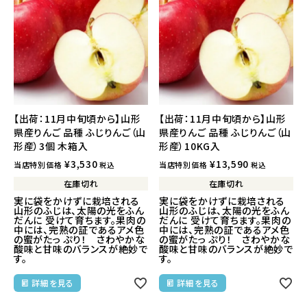
【出荷：11月中旬頃から】山形
【出荷：11月中旬頃から】山形
県産りんご 品種 ふじりんご（山
県産りんご 品種 ふじりんご（山
形産）3個 木箱入
形産）10KG入
¥
3,530
¥
13,590
当店特別価格
当店特別価格
税込
税込
在庫切れ
在庫切れ
実に袋をかけずに栽培される
実に袋をかけずに栽培される
山形のふじは、太陽の光をふん
山形のふじは、太陽の光をふん
だんに 受けて育ちます。果肉の
だんに 受けて育ちます。果肉の
中には、完熟の証であるアメ色
中には、完熟の証であるアメ色
の蜜がたっ ぷり！ さわやかな
の蜜がたっ ぷり！ さわやかな
酸味と甘味のバランスが絶妙で
酸味と甘味のバランスが絶妙で
す。
す。
詳細を見る
詳細を見る