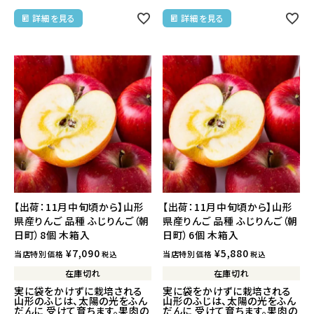
詳細を見る
詳細を見る
【出荷：11月中旬頃から】山形
【出荷：11月中旬頃から】山形
県産りんご 品種 ふじりんご（朝
県産りんご 品種 ふじりんご（朝
日町）8個 木箱入
日町）6個 木箱入
¥
7,090
¥
5,880
当店特別価格
当店特別価格
税込
税込
在庫切れ
在庫切れ
実に袋をかけずに栽培される
実に袋をかけずに栽培される
山形のふじは、太陽の光をふん
山形のふじは、太陽の光をふん
だんに 受けて育ちます。果肉の
だんに 受けて育ちます。果肉の