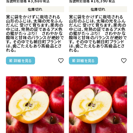
¥
3,680
¥
16,390
当店特別価格
当店特別価格
税込
税込
在庫切れ
在庫切れ
実に袋をかけずに栽培される
実に袋をかけずに栽培される
山形のふじは、太陽の光をふん
山形のふじは、太陽の光をふん
だんに 受けて育ちます。果肉の
だんに 受けて育ちます。果肉の
中には、完熟の証であるアメ色
中には、完熟の証であるアメ色
の蜜がたっ ぷり！ さわやかな
の蜜がたっ ぷり！ さわやかな
酸味と甘味のバランスが絶妙で
酸味と甘味のバランスが絶妙で
す。 その中でも朝日町ブランド
す。 その中でも朝日町ブランド
は、歯ごたえもあり高級品とさ
は、歯ごたえもあり高級品とさ
れる。
れる。
詳細を見る
詳細を見る