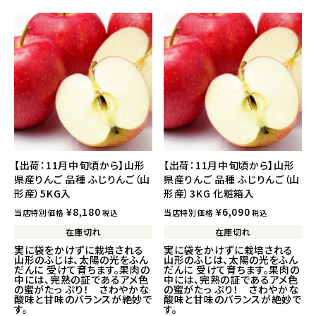
【出荷：11月中旬頃から】山形
【出荷：11月中旬頃から】山形
県産りんご 品種 ふじりんご（山
県産りんご 品種 ふじりんご（山
形産）5KG入
形産）3KG 化粧箱入
¥
8,180
¥
6,090
当店特別価格
当店特別価格
税込
税込
在庫切れ
在庫切れ
実に袋をかけずに栽培される
実に袋をかけずに栽培される
山形のふじは、太陽の光をふん
山形のふじは、太陽の光をふん
だんに 受けて育ちます。果肉の
だんに 受けて育ちます。果肉の
中には、完熟の証であるアメ色
中には、完熟の証であるアメ色
の蜜がたっ ぷり！ さわやかな
の蜜がたっ ぷり！ さわやかな
酸味と甘味のバランスが絶妙で
酸味と甘味のバランスが絶妙で
す。
す。