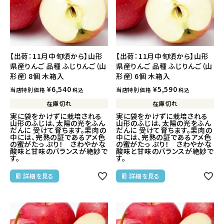
【出荷：11月中旬頃から】山形
【出荷：11月中旬頃から】山形
県産りんご 品種 ふじりんご（山
県産りんご 品種 ふじりんご（山
形産）8個 木箱入
形産）6個 木箱入
¥
6,540
¥
5,590
当店特別価格
当店特別価格
税込
税込
在庫切れ
在庫切れ
実に袋をかけずに栽培される
実に袋をかけずに栽培される
山形のふじは、太陽の光をふん
山形のふじは、太陽の光をふん
だんに 受けて育ちます。果肉の
だんに 受けて育ちます。果肉の
中には、完熟の証であるアメ色
中には、完熟の証であるアメ色
の蜜がたっ ぷり！ さわやかな
の蜜がたっ ぷり！ さわやかな
酸味と甘味のバランスが絶妙で
酸味と甘味のバランスが絶妙で
す。
す。
詳細を見る
詳細を見る