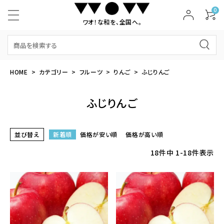
0
ワオ！な和を、全国へ。
HOME
カテゴリー
フルーツ
りんご
ふじりんご
ふじりんご
並び替え
新着順
価格が安い順
価格が高い順
18
件中
1
-
18
件表示