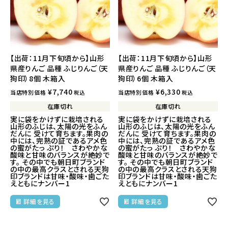
【出荷：11月下旬頃から】山形
【出荷：11月下旬頃から】山形
県産りんご 品種 ふじりんご（天
県産りんご 品種 ふじりんご（天
狗印）8個 木箱入
狗印）6個 木箱入
¥
7,740
¥
6,330
当店特別価格
当店特別価格
税込
税込
在庫切れ
在庫切れ
実に袋をかけずに栽培される
実に袋をかけずに栽培される
山形のふじは、太陽の光をふん
山形のふじは、太陽の光をふん
だんに 受けて育ちます。果肉の
だんに 受けて育ちます。果肉の
中には、完熟の証であるアメ色
中には、完熟の証であるアメ色
の蜜がたっ ぷり！ さわやかな
の蜜がたっ ぷり！ さわやかな
酸味と甘味のバランスが絶妙で
酸味と甘味のバランスが絶妙で
す。 その中でも朝日町ブランド
す。 その中でも朝日町ブランド
の中の最高クラスとされる天狗
の中の最高クラスとされる天狗
印ブランドは甘味・酸味・歯ごた
印ブランドは甘味・酸味・歯ごた
えともにナンバー1
えともにナンバー1
詳細を見る
詳細を見る