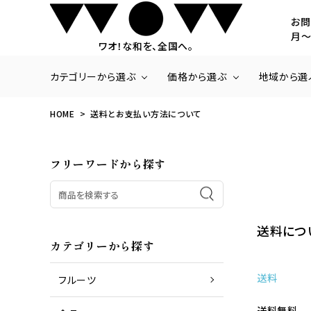
お問
月～
ワオ！な和を、全国へ。
カテゴリーから選ぶ
価格から選ぶ
地域から選
HOME
送料とお支払い方法について
商品一覧
～3,000円
北海道・東北
いちご
3,001円～5,000
関東
フリーワードから探す
ラ・フランス
20,001円～
九州・沖縄
さくらんぼ
みかん
梨
パッションフルーツ
パイナップル
送料につ
カテゴリーから探す
送料
フルーツ
商品一覧
お肉
送料無料