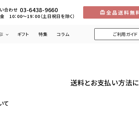
03-6438-9660
い合わせ
金 10：00～19：00（土日祝日を除く）
ぶ
ギフト
特集
コラム
ご利用ガイド
円
メロン
5,001円～10,000円
中部
マンゴー
10,001円～1
近畿
送料とお支払い方法に
りんご
柿
くり
びわ
いて
お米
野菜