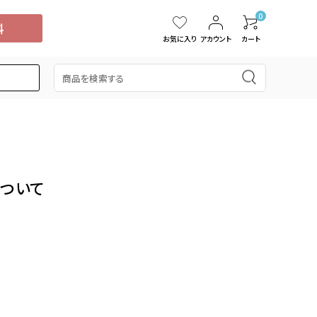
0
お気に入り
アカウント
カート
5,000円
スイカ
15,001円～20,000円
中国・四国
タンカン
ついて
桃
ぶどう
ブルーベリー
ドラゴンフルーツ