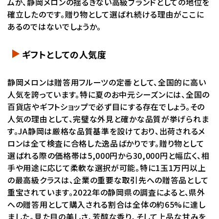
ムが、静岡メロンの揺るぎない高級ブランドとしての地位を
確立したのです。贈り物として選ばれ続ける理由がここに
あるのではないでしょうか。
ギフトとしての人気度
静岡メロンは贈答用フルーツの定番として、全国的に高い
人気を誇っています。特に夏のお中元シーズンには、全国の
百貨店やギフトショップで必ず目にする存在でしょう。その
人気の理由として、完璧な外見と確かな品質が挙げられま
す。JA静岡は厳格な品質基準を設けており、出荷されるメ
ロンは全て検査に合格した逸品ばかりです。贈り物として
選ばれる際の価格帯は5,000円から30,000円と幅広く、相
手や用途に応じて柔軟な選択が可能。特に1玉1万円以上
の最高級クラスは、企業の重要な取引先への贈答品として
重宝されています。2022年の静岡県の調査によると、県外
への贈答用として購入される割合は全体の約65%に達し
ました。見た目の美しさ、芳醇な香り、そして上品な甘みを