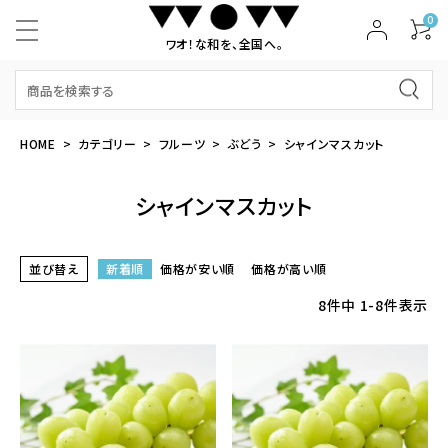
0
ワオ！な和を、全国へ。
HOME
カテゴリー
フルーツ
ぶどう
シャインマスカット
シャインマスカット
並び替え
新着順
価格が安い順
価格が高い順
8
件中
1
-
8
件表示