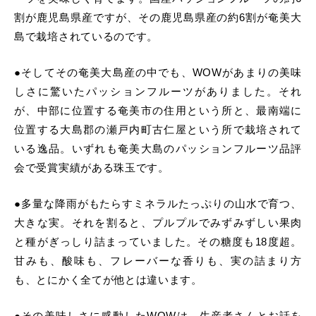
割が鹿児島県産ですが、その鹿児島県産の約6割が奄美大
島で栽培されているのです。
●そしてその奄美大島産の中でも、WOWがあまりの美味
しさに驚いたパッションフルーツがありました。それ
が、中部に位置する奄美市の住用という所と、最南端に
位置する大島郡の瀬戸内町古仁屋という所で栽培されて
いる逸品。いずれも奄美大島のパッションフルーツ品評
会で受賞実績がある珠玉です。
●多量な降雨がもたらすミネラルたっぷりの山水で育つ、
大きな実。それを割ると、プルプルでみずみずしい果肉
と種がぎっしり詰まっていました。その糖度も18度超。
甘みも、酸味も、フレーバーな香りも、実の詰まり方
も、とにかく全てが他とは違います。
●その美味しさに感動したWOWは、生産者さんとお話を