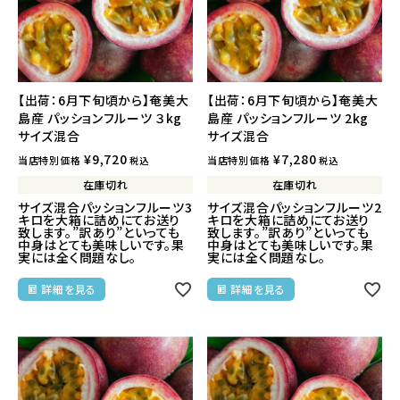
【出荷：6月下旬頃から】奄美大
【出荷：6月下旬頃から】奄美大
島産 パッションフルーツ ３kg
島産 パッションフルーツ 2kg
サイズ混合
サイズ混合
¥
9,720
¥
7,280
当店特別価格
当店特別価格
税込
税込
在庫切れ
在庫切れ
サイズ混合パッションフルーツ3
サイズ混合パッションフルーツ2
キロを大箱に詰めにてお送り
キロを大箱に詰めにてお送り
致します。”訳あり”といっても
致します。”訳あり”といっても
中身はとても美味しいです。果
中身はとても美味しいです。果
実には全く問題なし。
実には全く問題なし。
詳細を見る
詳細を見る