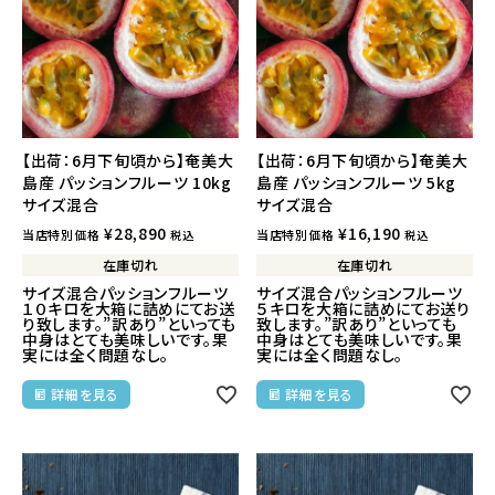
【出荷：6月下旬頃から】奄美大
【出荷：6月下旬頃から】奄美大
島産 パッションフルーツ 10kg
島産 パッションフルーツ 5kg
サイズ混合
サイズ混合
¥
28,890
¥
16,190
当店特別価格
当店特別価格
税込
税込
在庫切れ
在庫切れ
サイズ混合パッションフルーツ
サイズ混合パッションフルーツ
１０キロを大箱に詰めにてお送
５キロを大箱に詰めにてお送り
り致します。”訳あり”といっても
致します。”訳あり”といっても
中身はとても美味しいです。果
中身はとても美味しいです。果
実には全く問題なし。
実には全く問題なし。
詳細を見る
詳細を見る