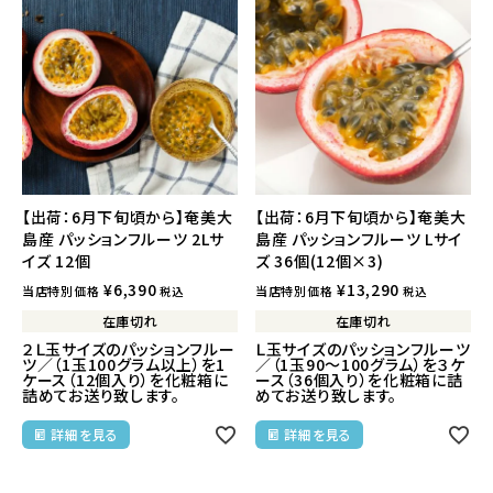
【出荷：6月下旬頃から】奄美大
【出荷：6月下旬頃から】奄美大
島産 パッションフルーツ 2Lサ
島産 パッションフルーツ Lサイ
イズ 12個
ズ 36個(12個×3)
¥
6,390
¥
13,290
当店特別価格
当店特別価格
税込
税込
在庫切れ
在庫切れ
２Ｌ玉サイズのパッションフルー
Ｌ玉サイズのパッションフルーツ
ツ／（1玉100グラム以上）を1
／（1玉90～100グラム）を３ケ
ケース（12個入り）を化粧箱に
ース（36個入り）を化粧箱に詰
詰めてお送り致します。
めてお送り致します。
詳細を見る
詳細を見る