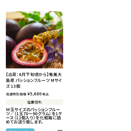
【出荷：6月下旬頃から】奄美大
島産 パッションフルーツ Mサイ
ズ 13個
¥
5,680
当店特別価格
税込
在庫切れ
Ｍ玉サイズのパッションフルー
ツ／（1玉70～90グラム）を1ケ
ース（12個入り）を化粧箱に詰
めてお送り致します。