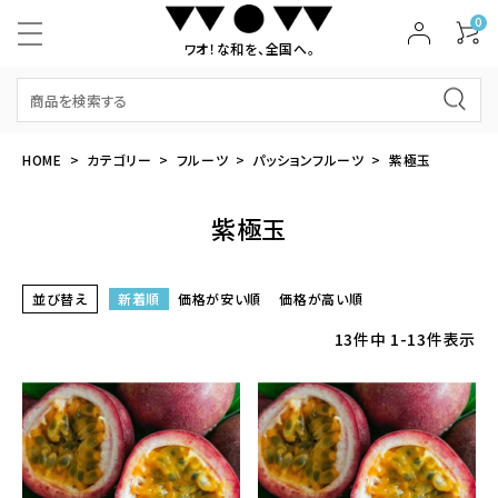
0
ワオ！な和を、全国へ。
HOME
カテゴリー
フルーツ
パッションフルーツ
紫極玉
紫極玉
並び替え
新着順
価格が安い順
価格が高い順
13
件中
1
-
13
件表示