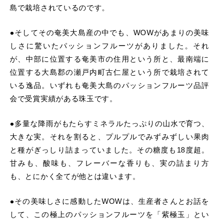
島で栽培されているのです。
●そしてその奄美大島産の中でも、WOWがあまりの美味
しさに驚いたパッションフルーツがありました。それ
が、中部に位置する奄美市の住用という所と、最南端に
位置する大島郡の瀬戸内町古仁屋という所で栽培されて
いる逸品。いずれも奄美大島のパッションフルーツ品評
会で受賞実績がある珠玉です。
●多量な降雨がもたらすミネラルたっぷりの山水で育つ、
大きな実。それを割ると、プルプルでみずみずしい果肉
と種がぎっしり詰まっていました。その糖度も18度超。
甘みも、酸味も、フレーバーな香りも、実の詰まり方
も、とにかく全てが他とは違います。
●その美味しさに感動したWOWは、生産者さんとお話を
して、この極上のパッションフルーツを「紫極玉」とい