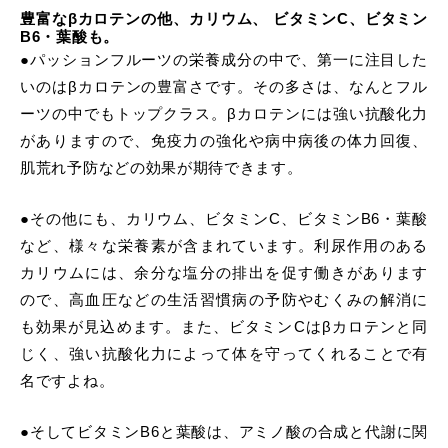
豊富なβカロテンの他、カリウム、 ビタミンC、ビタミン
B6・葉酸も。
●パッションフルーツの栄養成分の中で、第一に注目した
いのはβカロテンの豊富さです。その多さは、なんとフル
ーツの中でもトップクラス。βカロテンには強い抗酸化力
がありますので、免疫力の強化や病中病後の体力回復、
肌荒れ予防などの効果が期待できます。
●その他にも、カリウム、ビタミンC、ビタミンB6・葉酸
など、様々な栄養素が含まれています。利尿作用のある
カリウムには、余分な塩分の排出を促す働きがあります
ので、高血圧などの生活習慣病の予防やむくみの解消に
も効果が見込めます。また、ビタミンCはβカロテンと同
じく、強い抗酸化力によって体を守ってくれることで有
名ですよね。
●そしてビタミンB6と葉酸は、アミノ酸の合成と代謝に関