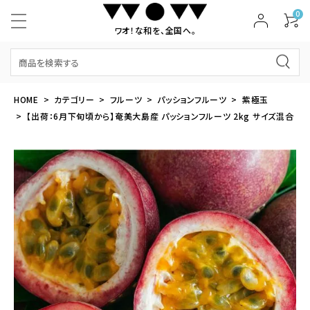
0
ワオ！な和を、全国へ。
HOME
カテゴリー
フルーツ
パッションフルーツ
紫極玉
【出荷：6月下旬頃から】奄美大島産 パッションフルーツ 2kg サイズ混合